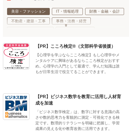
美容・ファッション
IT・情報処理
財務・金融・会計
不動産・建築・工事
事務・法務・経営
基礎教育・趣味・教養
医療・福祉・介護
健康・心理・スポーツ
ご当地・娯楽
【PR】こころ検定®（文部科学省後援）
工業・技術・技能
調理・衛生・飲食
【心理学を学ぶならこころ検定】もし心理学やメ
デザイン・クリエイティブ
語学・国際ビジネス
ンタルケアに興味があるならこころ検定がおすす
め。心理学の入門として最適で、学んだ知識は誰
サステナブル・自然・環境・生物
もが日常生活で役立てることができます。
生活・サービス・冠婚葬祭
車両・航空・船舶・無線
公務員・教育
適性検査
【PR】ビジネス数学を教育に活用し人材育
成を加速
「ビジネス数学検定」は、数字に対する意識の高
さや数的思考力を客観的に測定・可視化できる検
定です。数理的リテラシーを明確に把握し、学習
成果の見える化や教育改善に活用できます。