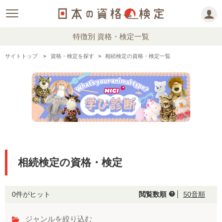
特徴別 資格・検定一覧
サイトトップ
資格・検定を探す
相続検定の資格・検定一覧
相続検定の資格・検定
0件がヒット
閲覧数順
50音順
help
ジャンルを絞り込む