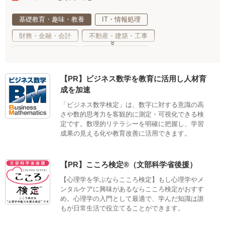
基礎教育・趣味・教養
IT・情報処理
財務・金融・会計
不動産・建築・工事
事務・法務・経営
医療・福祉・介護
健康・心理・スポーツ
ご当地・娯楽
【PR】ビジネス数学を教育に活用し人材育
工業・技術・技能
調理・衛生・飲食
成を加速
美容・ファッション
デザイン・クリエイティブ
「ビジネス数学検定」は、数字に対する意識の高
さや数的思考力を客観的に測定・可視化できる検
語学・国際ビジネス
サステナブル・自然・環境・生物
定です。数理的リテラシーを明確に把握し、学習
生活・サービス・冠婚葬祭
車両・航空・船舶・無線
成果の見える化や教育改善に活用できます。
公務員・教育
適性検査
【PR】こころ検定®（文部科学省後援）
【心理学を学ぶならこころ検定】もし心理学やメ
ンタルケアに興味があるならこころ検定がおすす
め。心理学の入門として最適で、学んだ知識は誰
もが日常生活で役立てることができます。