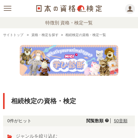
特徴別 資格・検定一覧
サイトトップ
資格・検定を探す
相続検定の資格・検定一覧
相続検定の資格・検定
0件がヒット
閲覧数順
50音順
help
ジャンルを絞り込む