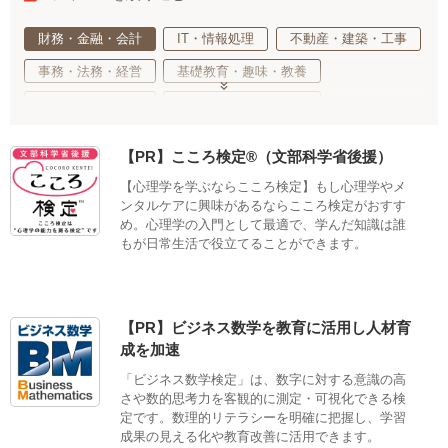
財務・金融・会計
IT・情報処理
不動産・建築・工事
事務・法務・経営
基礎教育・趣味・教養
医療・福祉・介護
健康・心理・スポーツ
ご当地・娯楽
工業・技術・技能
調理・衛生・飲食
【PR】こころ検定®（文部科学省後援）
美容・ファッション
デザイン・クリエイティブ
【心理学を学ぶならこころ検定】もし心理学やメ
語学・国際ビジネス
サステナブル・自然・環境・生物
ンタルケアに興味があるならこころ検定がおすす
め。心理学の入門として最適で、学んだ知識は誰
生活・サービス・冠婚葬祭
車両・航空・船舶・無線
もが日常生活で役立てることができます。
公務員・教育
適性検査
【PR】ビジネス数学を教育に活用し人材育
成を加速
「ビジネス数学検定」は、数字に対する意識の高
さや数的思考力を客観的に測定・可視化できる検
定です。数理的リテラシーを明確に把握し、学習
成果の見える化や教育改善に活用できます。