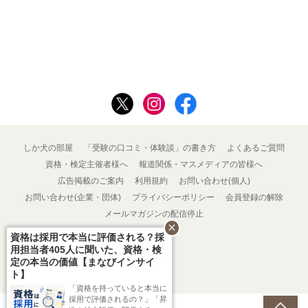
しか犬の部屋
「受験の口コミ・体験談」の書き方
よくあるご質問
資格・検定主催者様へ
報道関係・マスメディアの皆様へ
広告掲載のご案内
利用規約
お問い合わせ(個人)
お問い合わせ(企業・団体)
プライバシーポリシー
会員登録の解除
メールマガジンの配信停止
close
資格は採用で本当に評価される？採
用担当者405人に聞いた、資格・検
定の本当の価値【まなびインサイ
ト】
「資格を持っていると本当に
採用で評価されるの？」「昇