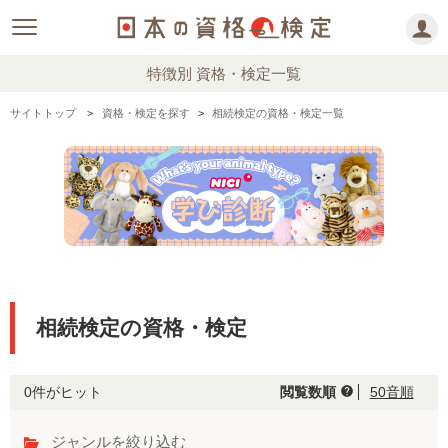
特徴別 資格・検定一覧
サイトトップ
資格・検定を探す
相続検定の資格・検定一覧
相続検定の資格・検定
0件がヒット
閲覧数順
50音順
help
ジャンルを絞り込む