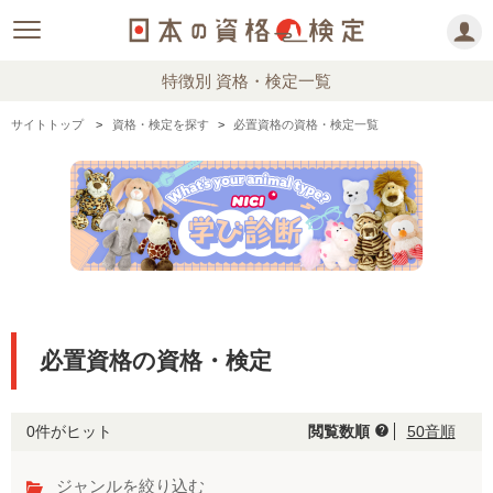
特徴別 資格・検定一覧
サイトトップ
資格・検定を探す
必置資格の資格・検定一覧
必置資格の資格・検定
0件がヒット
閲覧数順
50音順
help
ジャンルを絞り込む