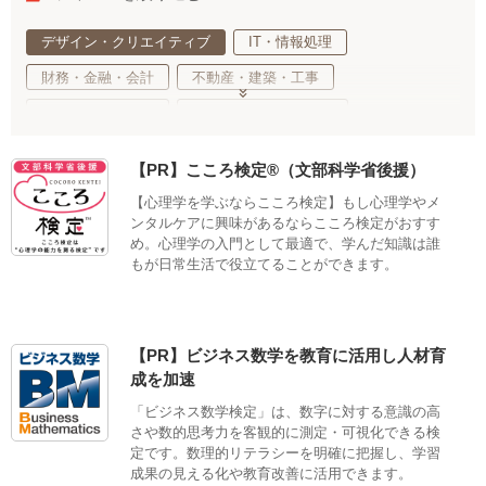
デザイン・クリエイティブ
IT・情報処理
財務・金融・会計
不動産・建築・工事
事務・法務・経営
基礎教育・趣味・教養
医療・福祉・介護
健康・心理・スポーツ
【PR】こころ検定®（文部科学省後援）
ご当地・娯楽
工業・技術・技能
調理・衛生・飲食
【心理学を学ぶならこころ検定】もし心理学やメ
美容・ファッション
語学・国際ビジネス
ンタルケアに興味があるならこころ検定がおすす
め。心理学の入門として最適で、学んだ知識は誰
サステナブル・自然・環境・生物
もが日常生活で役立てることができます。
生活・サービス・冠婚葬祭
車両・航空・船舶・無線
公務員・教育
適性検査
【PR】ビジネス数学を教育に活用し人材育
成を加速
「ビジネス数学検定」は、数字に対する意識の高
さや数的思考力を客観的に測定・可視化できる検
定です。数理的リテラシーを明確に把握し、学習
成果の見える化や教育改善に活用できます。