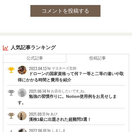
Comptia Project+
日商簿記3級
コメントを投稿する
建設業経理2級
知的財産管理技能検定3級
ビジネス実務法務検定3級
組み込みソフトウエア技術者クラス2 (成績A判定)
CG-ARTS 画像処理エンジニア エキスパート
CG-ARTS CGエンジニア エキスパート
CG-ARTS Webデザイナー エキスパート
人気記事ランキング
取りたい資格:
公式記事
投稿記事
プロジェクトマネージャー
技術士
2023.04.13
by マヨネーズ玄師
ドローンの国家資格って何？一等と二等の違いや取
得にかかる時間と費用を紹介
2021.06.14
by お店出したいです_ね。
勉強の習慣作りに。Notion使用例をお見せしま
す。
2021.09.11
by あび
漢検1級に出題された超難問3選！
2022.06.01
by しましま