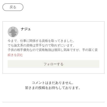
戻る
ナジュ
今まで、仕事に関係する資格を取ってきました。
でも論文系の資格は苦手なので取れずにいます。
子供の相手優先なので資格勉強は後回し気味ですが、手の届く資
格から取得していこうと思います。
職業:
フォローする
技術職（IT、ネットワーク）
保持資格:
エンベデッドシステムスペシャリスト
情報処理安全確保支援士
コメントはまだありません。
ソフトウエア開発技術者
皆さまの投稿をお待ちしております。
基本情報処理技術者
ITパスポート
Sun認定Javaプログラマ
Sun認定Webコンポーネントデベロッパ