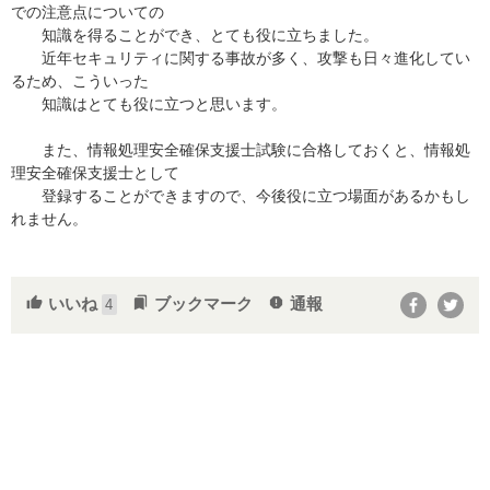
での注意点についての
知識を得ることができ、とても役に立ちました。
近年セキュリティに関する事故が多く、攻撃も日々進化してい
るため、こういった
知識はとても役に立つと思います。
また、情報処理安全確保支援士試験に合格しておくと、情報処
理安全確保支援士として
登録することができますので、今後役に立つ場面があるかもし
れません。
いいね
ブックマーク
通報
thumb_up
bookmarks
report
4