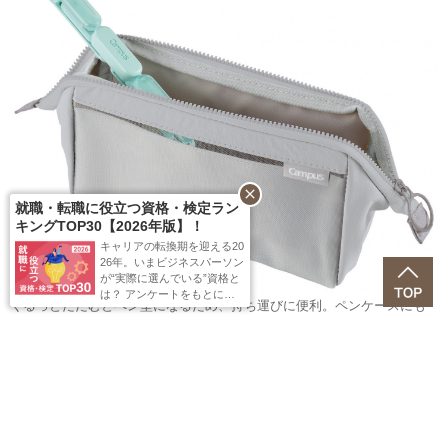
close
就職・転職に役立つ資格・検定ラン
キングTOP30【2026年版】！
キャリアの転換期を迎える20
26年。いまビジネスパーソン
が“実際に選んでいる”資格と
は？ アンケートをもとに、
くるっとたたむとペン型になるため、持ち運びに便利。ペンケースにも
「就職・転職に役立つ資格」
TOP30を公開！前回順位との
すっきり収まります。
比較やリアルな声も紹介して
います。
使わないときは、クリップ型からペン型の状態にたたんで
収納可能。