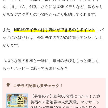
ん、消しゴム、付箋、さらにはUSBメモリなど、散らかり
がちなデスク周りの小物をたっぷり収納してくれます。
また、
NICIのアイテムは手洗いができるのも
ポイント
！ バ
ッグに忍ばせれば、外出先での学びの時間もテンション上
がります。
つぶらな瞳の相棒と一緒に、毎日の学びをもっと楽しく、
もっとハッピーに彩ってみませんか？
tips_and_updates
コチラの記事も要チェック！
【募集終了】総勢80名様に当たる！ご褒
美宿ペア宿泊券や人気家電、マッサージ
体験など豪華20アイテムの中身を紹介