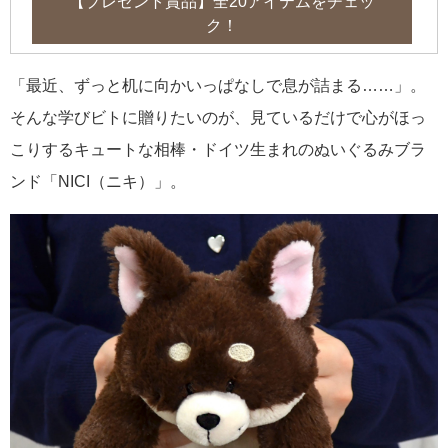
【プレゼント賞品】全20アイテムをチェッ
ク！
「最近、ずっと机に向かいっぱなしで息が詰まる……」。
そんな学びビトに贈りたいのが、見ているだけで心がほっ
こりするキュートな相棒・ドイツ生まれのぬいぐるみブラ
ンド「NICI（ニキ）」。