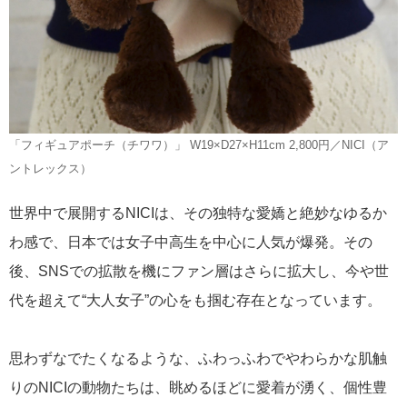
「フィギュアポーチ（チワワ）」 W19×D27×H11cm 2,800円／NICI（ア
ントレックス）
世界中で展開するNICIは、その独特な愛嬌と絶妙なゆるか
わ感で、日本では女子中高生を中心に人気が爆発。その
後、SNSでの拡散を機にファン層はさらに拡大し、今や世
代を超えて“大人女子”の心をも掴む存在となっています。
思わずなでたくなるような、ふわっふわでやわらかな肌触
りのNICIの動物たちは、眺めるほどに愛着が湧く、個性豊