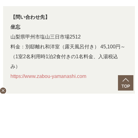
【問い合わせ先】
坐忘
山梨県甲州市塩山三日市場2512
料金：別邸離れ和洋室（露天風呂付き） 45,100円～
（1室2名利用時1泊2食付きの1名料金、入湯税込
み）
https://www.zabou-yamanashi.com
close
文＝菊田 純子
関連タグ
#プレゼント
#勉強応援プレゼント