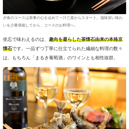
夕食のコースは茶事の心を込めて一汁三菜からスタート。滋味深い味わ
いを少量堪能してから、コースのお料理へ。
坐忘で味わえるのは、
趣向を凝らした茶懐石由来の本格京
懐石
です。一品ずつ丁寧に仕立てられた繊細な料理の数々
は、もちろん「まるき葡萄酒」のワインとも相性抜群。