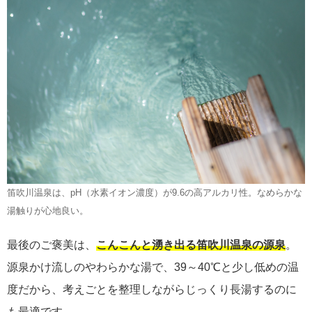
笛吹川温泉は、pH（水素イオン濃度）が9.6の高アルカリ性。なめらかな
湯触りが心地良い。
最後のご褒美は、
こんこんと湧き出る笛吹川温泉の源泉
。
源泉かけ流しのやわらかな湯で、39～40℃と少し低めの温
度だから、考えごとを整理しながらじっくり長湯するのに
も最適です。