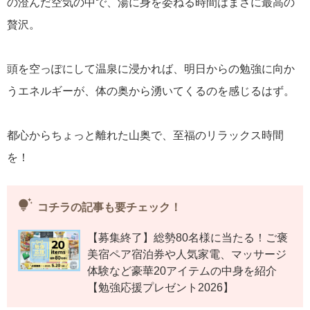
の澄んだ空気の中で、湯に身を委ねる時間はまさに最高の
贅沢。
頭を空っぽにして温泉に浸かれば、明日からの勉強に向か
うエネルギーが、体の奥から湧いてくるのを感じるはず。
都心からちょっと離れた山奥で、至福のリラックス時間
を！
tips_and_updates
コチラの記事も要チェック！
【募集終了】総勢80名様に当たる！ご褒
美宿ペア宿泊券や人気家電、マッサージ
体験など豪華20アイテムの中身を紹介
【勉強応援プレゼント2026】