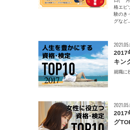
日(5
格エピ
験のき
グなど..
2021.05
20
キング
就職に役
2021.05
20
グTO