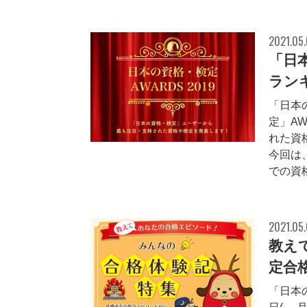
2021.05
「日本
ラン
「日本
定」A
れた資
今回は
での資格.
2021.05
教え
定合
「日本