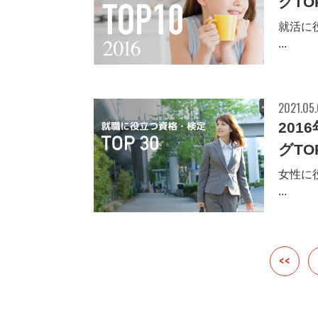
グTO
就活に
...
2021.05
20
グTO
女性に
...
<<