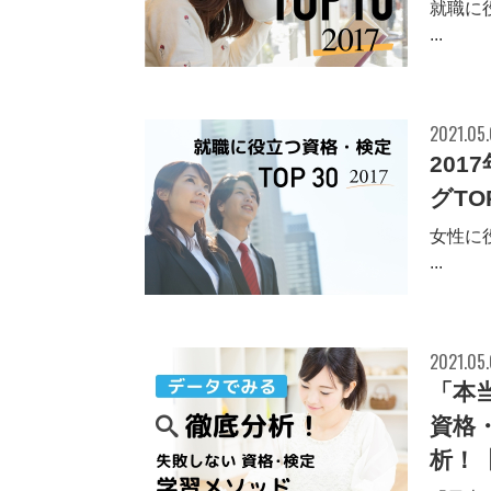
就職に
...
2021.05
20
グTO
女性に
...
2021.05
「本
資格
析！