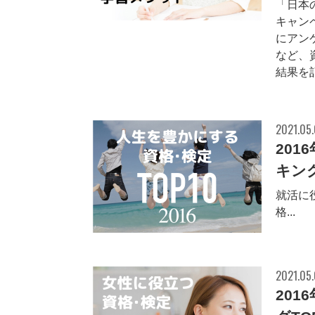
「日本
キャン
にアン
など、
結果を記
2021.05
20
キング
就活に
格...
2021.05
20