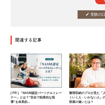
edit
受験の
関連する記事
[ PR ] 「NASM認定パーソナルトレー
整理収納のプロが見た「
ナー」とは？“安全で効果的な指
くいく人・いかない人」
導”を体系的...
部屋の違いとは？