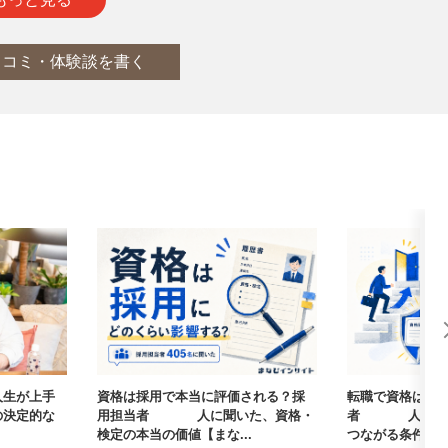
口コミ・体験談を書く
人生が上手
資格は採用で本当に評価される？採
転職で資格は武
の決定的な
用担当者405人に聞いた、資格・
者405人に聞
検定の本当の価値【まな...
つながる条件【まな