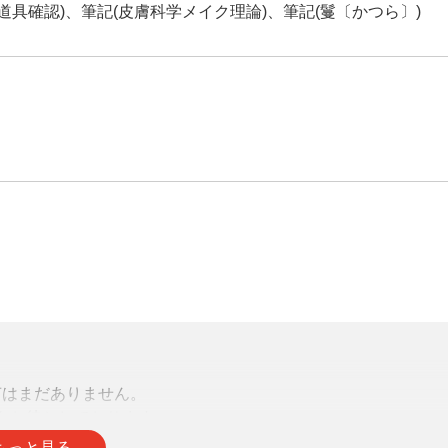
道具確認)、筆記(皮膚科学メイク理論)、筆記(鬘〔かつら〕)
声はまだありません。
をお待ちしております。
もっと見る