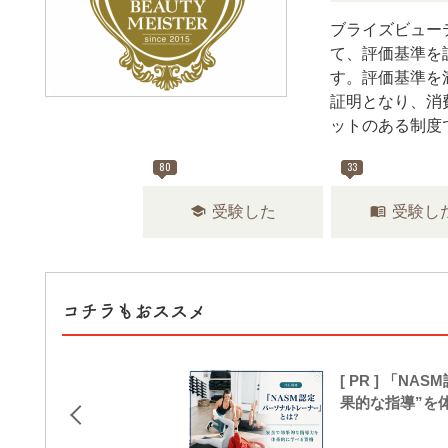
ブライズビュー
て、評価基準を
す。評価基準を
証明となり、消
ットのある制度
80
33
school
menu_book
受験した
受験し
コチラもおススメ
[ PR ] 「
果的な指導”を