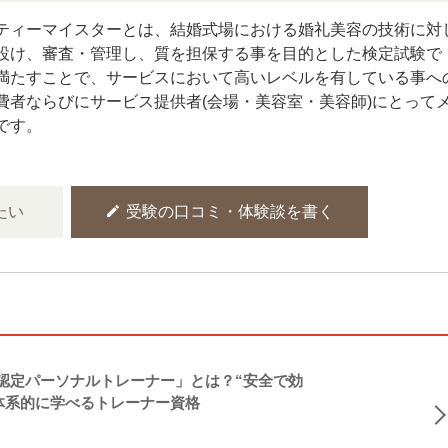
ティーマイスターとは、結婚式場における婚礼美容の技術に対
設け、審査・管理し、質を担保する事を目的とした検定試験で
満たすことで、サービスにおいて高いレベルを有している事へ
費者ならびにサービス提供者(会場・美容室・美容師)にとって
です。
edit
たい
受験の口コミ・体験談を書く
NASM認定パーソナルトレーナー」とは？“安全で効
体系的に学べるトレーナー資格