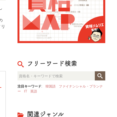
し
の
メリ
フリーワード検索
注目キーワード
:
韓国語
ファイナンシャル・プランナ
ー
IT
英語
整理収納のプロが見た「人生が
決定的な部屋の違いとは？
関連ジャンル