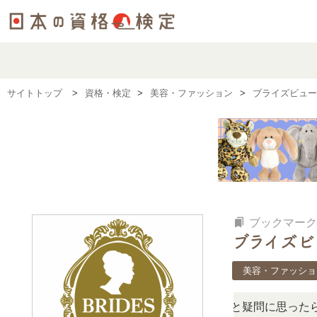
サイトトップ
資格・検定
美容・ファッション
ブライズビュー
bookmarks
ブックマーク
ブライズビ
美容・ファッショ
この検定、難しい？」「どんな試験？」と疑問に思ったら、リ