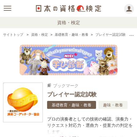
資格・検定
サイトトップ
資格・検定
基礎教育・趣味・教養
プレイヤー認定試験 の情報まとめ
ブックマーク
bookmarks
プレイヤー認定試験
基礎教育・趣味・教養
趣味・教養
プロの演奏者としての技術の確認、演奏力・
リクエスト対応力・選曲力・提案力の判定を
します 。