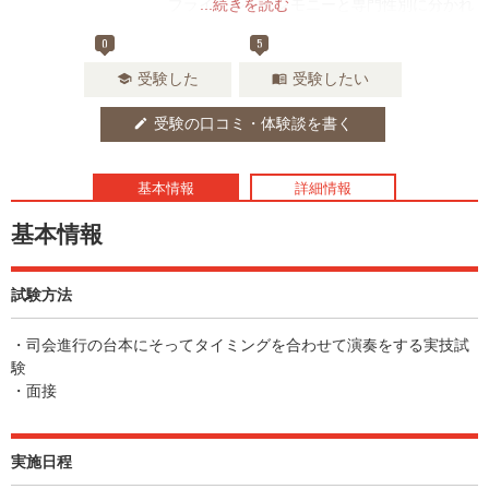
ブライダル・セレモニーと専門性別に分かれ
...続きを読む
ています
0
5
受験した
受験したい
school
menu_book
受験の口コミ・体験談を書く
edit
基本情報
詳細情報
基本情報
試験方法
・司会進行の台本にそってタイミングを合わせて演奏をする実技試
験
・面接
実施日程