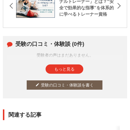
ナルトレーナー」とは？“安
全で効果的な指導”を体系的
に学べるトレーナー資格
受験の口コミ・体験談 (0件)
受験者の声はまだありません。
皆さまの投稿をお待ちしております。
もっと見る
受験の口コミ・体験談を書く
edit
関連する記事