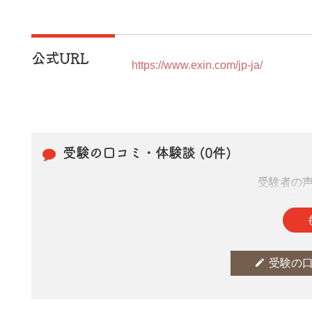
公式URL
https://www.exin.com/jp-ja/
受験の口コミ・体験談 (0件)
受験者の
皆さまの投稿
edit
受験の