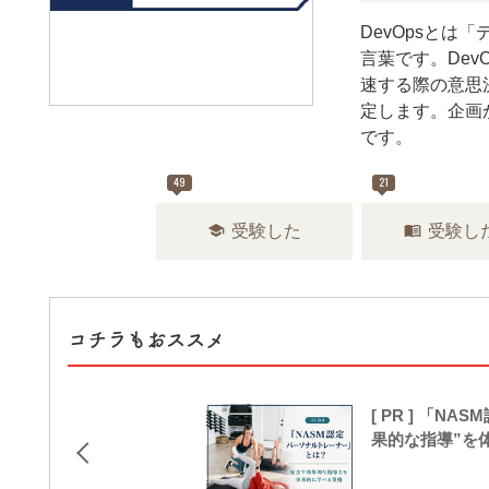
DevOpsとは
言葉です。De
速する際の意思
定します。企画
です。
49
21
school
menu_book
受験した
受験し
コチラもおススメ
[ PR ] 「
果的な指導”を