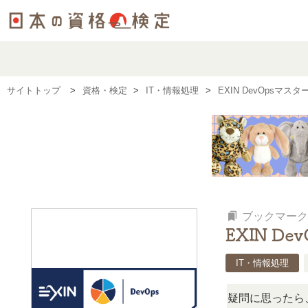
サイトトップ
資格・検定
IT・情報処理
EXIN DevOpsマス
bookmarks
ブックマーク
EXIN De
IT・情報処理
の検定、難しい？」「どんな試験？」と疑問に思ったら、リア