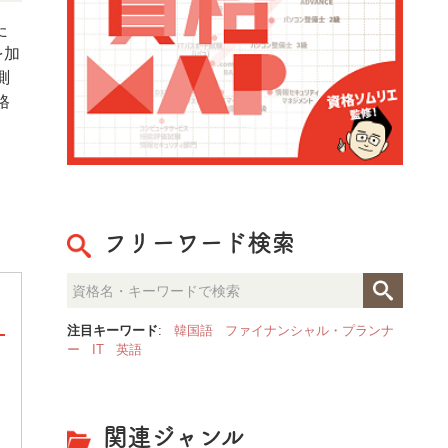
た
を加
測
格
フリーワード検索
注目キーワード
:
韓国語
ファイナンシャル・プランナ
ー
IT
英語
整理収納のプロが見た「人生が
決定的な部屋の違いとは？
関連ジャンル