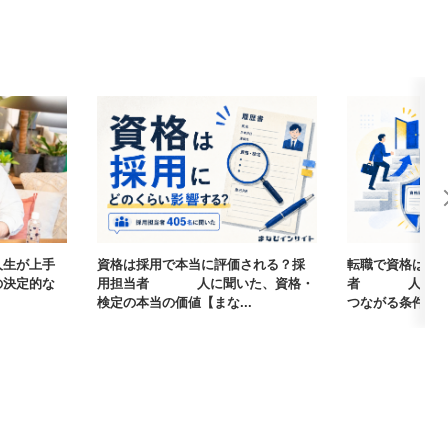
人生が上手
資格は採用で本当に評価される？採
転職で資格は武
の決定的な
用担当者405人に聞いた、資格・
者405人に聞
検定の本当の価値【まな...
つながる条件【まな