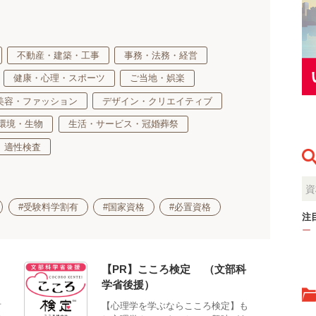
不動産・建築・工事
事務・法務・経営
健康・心理・スポーツ
ご当地・娯楽
美容・ファッション
デザイン・クリエイティブ
環境・生物
生活・サービス・冠婚葬祭
適性検査
#受験料学割有
#国家資格
#必置資格
注
ー
【PR】こころ検定®（文部科
学省後援）
対
【心理学を学ぶならこころ検定】も