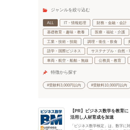
ジャンルを絞り込む
ALL
IT・情報処理
財務・金融・会計
基礎教育・趣味・教養
医療・福祉・介護
工業・技術・技能
調理・衛生・飲食
語学・国際ビジネス
サステナブル・自然・
車両・航空・船舶・無線
公務員・教育
特徴から探す
#受験料3,000円以内
#受験料10,000円以内
【PR】ビジネス数学を教育に
活用し人材育成を加速
「ビジネス数学検定」は、数字に