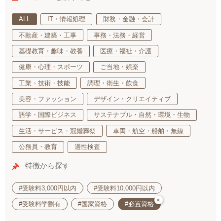
ALL
IT・情報処理
財務・金融・会計
不動産・建築・工事
事務・法務・経営
基礎教育・趣味・教養
医療・福祉・介護
健康・心理・スポーツ
ご当地・娯楽
工業・技術・技能
調理・衛生・飲食
美容・ファッション
デザイン・クリエイティブ
語学・国際ビジネス
サステナブル・自然・環境・生物
生活・サービス・冠婚葬祭
車両・航空・船舶・無線
公務員・教育
適性検査
特徴から探す
#受験料3,000円以内
#受験料10,000円以内
×
#受験料学割有
#国家資格
#必置資格