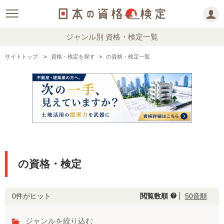
ジャンル別 資格・検定一覧
サイトトップ
資格・検定を探す
の資格・検定一覧
の資格・検定
0件がヒット
閲覧数順
50音順
help
ジャンルを絞り込む