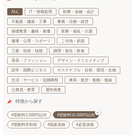
ALL
IT・情報処理
財務・金融・会計
不動産・建築・工事
事務・法務・経営
基礎教育・趣味・教養
医療・福祉・介護
健康・心理・スポーツ
ご当地・娯楽
工業・技術・技能
調理・衛生・飲食
美容・ファッション
デザイン・クリエイティブ
語学・国際ビジネス
サステナブル・自然・環境・生物
生活・サービス・冠婚葬祭
車両・航空・船舶・無線
公務員・教育
適性検査
特徴から探す
×
#受験料3,000円以内
#受験料10,000円以内
#受験料学割有
#国家資格
#必置資格