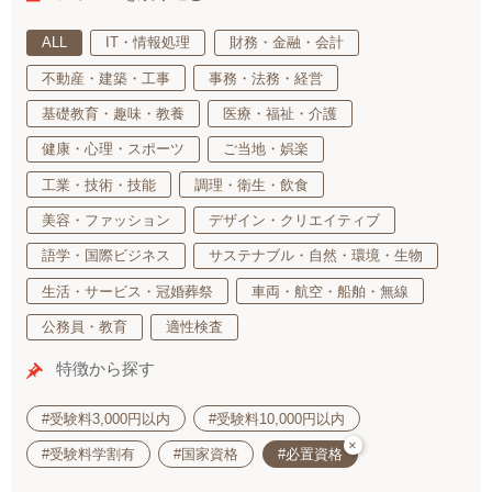
ALL
IT・情報処理
財務・金融・会計
不動産・建築・工事
事務・法務・経営
基礎教育・趣味・教養
医療・福祉・介護
健康・心理・スポーツ
ご当地・娯楽
工業・技術・技能
調理・衛生・飲食
美容・ファッション
デザイン・クリエイティブ
語学・国際ビジネス
サステナブル・自然・環境・生物
生活・サービス・冠婚葬祭
車両・航空・船舶・無線
公務員・教育
適性検査
特徴から探す
#受験料3,000円以内
#受験料10,000円以内
×
#受験料学割有
#国家資格
#必置資格