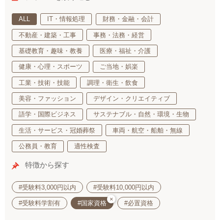
ALL
IT・情報処理
財務・金融・会計
不動産・建築・工事
事務・法務・経営
基礎教育・趣味・教養
医療・福祉・介護
健康・心理・スポーツ
ご当地・娯楽
工業・技術・技能
調理・衛生・飲食
美容・ファッション
デザイン・クリエイティブ
語学・国際ビジネス
サステナブル・自然・環境・生物
生活・サービス・冠婚葬祭
車両・航空・船舶・無線
公務員・教育
適性検査
特徴から探す
#受験料3,000円以内
#受験料10,000円以内
×
#受験料学割有
#国家資格
#必置資格