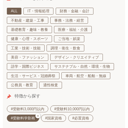
ALL
IT・情報処理
財務・金融・会計
不動産・建築・工事
事務・法務・経営
基礎教育・趣味・教養
医療・福祉・介護
健康・心理・スポーツ
ご当地・娯楽
工業・技術・技能
調理・衛生・飲食
美容・ファッション
デザイン・クリエイティブ
語学・国際ビジネス
サステナブル・自然・環境・生物
生活・サービス・冠婚葬祭
車両・航空・船舶・無線
公務員・教育
適性検査
特徴から探す
#受験料3,000円以内
#受験料10,000円以内
×
#受験料学割有
#国家資格
#必置資格