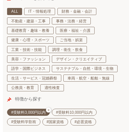
ALL
IT・情報処理
財務・金融・会計
不動産・建築・工事
事務・法務・経営
基礎教育・趣味・教養
医療・福祉・介護
健康・心理・スポーツ
ご当地・娯楽
工業・技術・技能
調理・衛生・飲食
美容・ファッション
デザイン・クリエイティブ
語学・国際ビジネス
サステナブル・自然・環境・生物
生活・サービス・冠婚葬祭
車両・航空・船舶・無線
公務員・教育
適性検査
特徴から探す
×
#受験料3,000円以内
#受験料10,000円以内
#受験料学割有
#国家資格
#必置資格