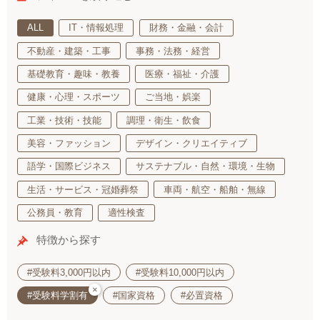
ALL
IT・情報処理
財務・金融・会計
不動産・建築・工事
事務・法務・経営
基礎教育・趣味・教養
医療・福祉・介護
健康・心理・スポーツ
ご当地・娯楽
工業・技術・技能
調理・衛生・飲食
美容・ファッション
デザイン・クリエイティブ
語学・国際ビジネス
サステナブル・自然・環境・生物
生活・サービス・冠婚葬祭
車両・航空・船舶・無線
公務員・教育
適性検査
特徴から探す
#受験料3,000円以内
#受験料10,000円以内
×
#受験料学割有
#国家資格
#必置資格