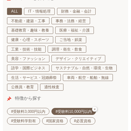
ALL
IT・情報処理
財務・金融・会計
不動産・建築・工事
事務・法務・経営
基礎教育・趣味・教養
医療・福祉・介護
健康・心理・スポーツ
ご当地・娯楽
工業・技術・技能
調理・衛生・飲食
美容・ファッション
デザイン・クリエイティブ
語学・国際ビジネス
サステナブル・自然・環境・生物
生活・サービス・冠婚葬祭
車両・航空・船舶・無線
公務員・教育
適性検査
特徴から探す
×
#受験料3,000円以内
#受験料10,000円以内
#受験料学割有
#国家資格
#必置資格