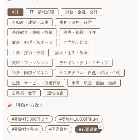
ALL
IT・情報処理
財務・金融・会計
不動産・建築・工事
事務・法務・経営
基礎教育・趣味・教養
医療・福祉・介護
健康・心理・スポーツ
ご当地・娯楽
工業・技術・技能
調理・衛生・飲食
美容・ファッション
デザイン・クリエイティブ
語学・国際ビジネス
サステナブル・自然・環境・生物
生活・サービス・冠婚葬祭
車両・航空・船舶・無線
公務員・教育
適性検査
特徴から探す
#受験料3,000円以内
#受験料10,000円以内
×
#受験料学割有
#国家資格
#必置資格