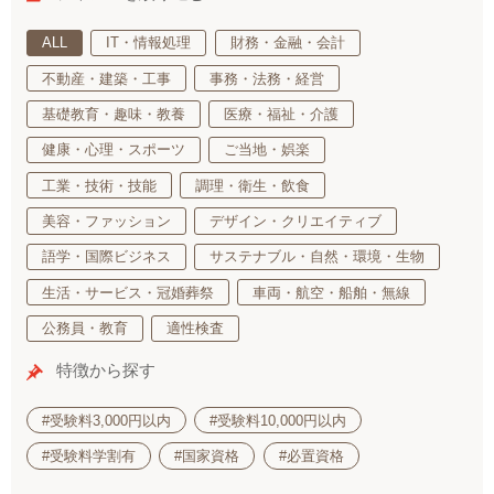
ALL
IT・情報処理
財務・金融・会計
不動産・建築・工事
事務・法務・経営
基礎教育・趣味・教養
医療・福祉・介護
健康・心理・スポーツ
ご当地・娯楽
工業・技術・技能
調理・衛生・飲食
美容・ファッション
デザイン・クリエイティブ
語学・国際ビジネス
サステナブル・自然・環境・生物
生活・サービス・冠婚葬祭
車両・航空・船舶・無線
公務員・教育
適性検査
特徴から探す
#受験料3,000円以内
#受験料10,000円以内
#受験料学割有
#国家資格
#必置資格