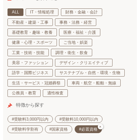
ALL
IT・情報処理
財務・金融・会計
不動産・建築・工事
事務・法務・経営
基礎教育・趣味・教養
医療・福祉・介護
健康・心理・スポーツ
ご当地・娯楽
工業・技術・技能
調理・衛生・飲食
美容・ファッション
デザイン・クリエイティブ
語学・国際ビジネス
サステナブル・自然・環境・生物
生活・サービス・冠婚葬祭
車両・航空・船舶・無線
公務員・教育
適性検査
特徴から探す
#受験料3,000円以内
#受験料10,000円以内
×
#受験料学割有
#国家資格
#必置資格