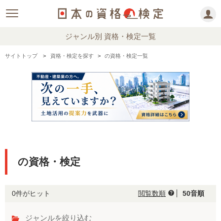
ジャンル別 資格・検定一覧
サイトトップ
資格・検定を探す
の資格・検定一覧
の資格・検定
0件がヒット
閲覧数順
50音順
help
ジャンルを絞り込む