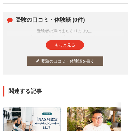
受験の口コミ・体験談 (0件)
受験者の声はまだありません。
皆さまの投稿をお待ちしております。
もっと見る
受験の口コミ・体験談を書く
edit
関連する記事