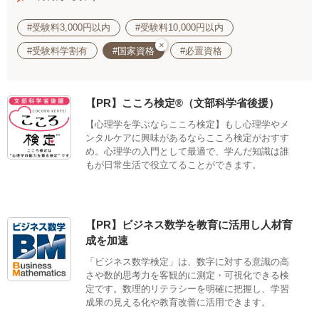
#受験料3,000円以内
#受験料10,000円以内
×
#受験料学割有
#国家資格
#必置資格
【PR】こころ検定®（文部科学省後援）
【心理学を学ぶならこころ検定】もし心理学やメ
ンタルケアに興味があるならこころ検定がおすす
め。心理学の入門として最適で、学んだ知識は誰
もが日常生活で役立てることができます。
【PR】ビジネス数学を教育に活用し人材育
成を加速
「ビジネス数学検定」は、数字に対する意識の高
さや数的思考力を客観的に測定・可視化できる検
定です。数理的リテラシーを明確に把握し、学習
成果の見える化や教育改善に活用できます。