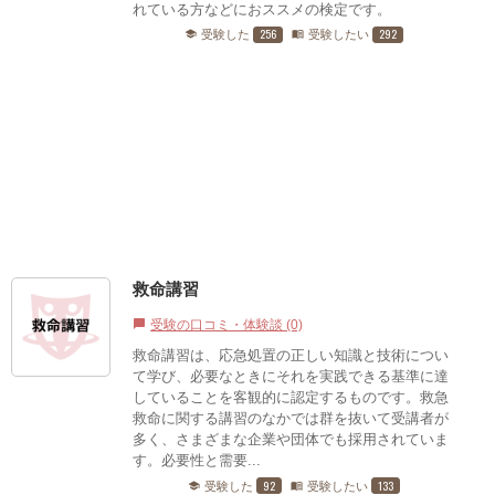
れている方などにおススメの検定です。
256
292
受験した
受験したい
school
menu_book
救命講習
受験の口コミ・体験談 (0)
chat_bubble
救命講習は、応急処置の正しい知識と技術につい
て学び、必要なときにそれを実践できる基準に達
していることを客観的に認定するものです。救急
救命に関する講習のなかでは群を抜いて受講者が
多く、さまざまな企業や団体でも採用されていま
す。必要性と需要...
92
133
受験した
受験したい
school
menu_book