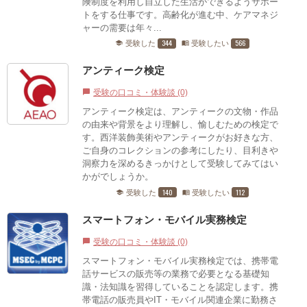
険制度を利用し自立した生活ができるようサポー
トをする仕事です。高齢化が進む中、ケアマネジ
ャーの需要は年々...
344
566
受験した
受験したい
school
menu_book
アンティーク検定
受験の口コミ・体験談 (0)
chat_bubble
アンティーク検定は、アンティークの文物・作品
の由来や背景をより理解し、愉しむための検定で
す。西洋装飾美術やアンティークがお好きな方、
ご自身のコレクションの参考にしたり、目利きや
洞察力を深めるきっかけとして受験してみてはい
かがでしょうか。
140
112
受験した
受験したい
school
menu_book
スマートフォン・モバイル実務検定
受験の口コミ・体験談 (0)
chat_bubble
スマートフォン・モバイル実務検定では、携帯電
話サービスの販売等の業務で必要となる基礎知
識・法知識を習得していることを認定します。携
帯電話の販売員やIT・モバイル関連企業に勤務さ