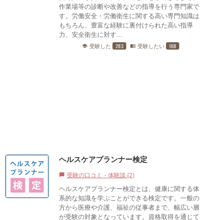
作業場等の診断や改善などの指導を行う専門家で
す。労働安全・労働衛生に関する高い専門知識は
もちろん、豊富な経験に裏付けられた高い指導
力、安全衛生に対す...
283
168
受験した
受験したい
school
menu_book
ヘルスケアプランナー検定
受験の口コミ・体験談 (2)
chat_bubble
ヘルスケアプランナー検定とは、健康に関する体
系的な知識を学ぶことができる検定です。一般の
方から医療や介護、福祉の従事者まで、幅広い層
が受験の対象となっています。資格取得を通じて