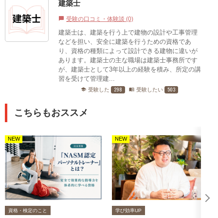
建築士
受験の口コミ・体験談 (0)
chat_bubble
建築士は、建築を行う上で建物の設計や工事管理
などを担い、安全に建築を行うための資格であ
り、資格の種類によって設計できる建物に違いが
あります。建築士の主な職場は建築士事務所です
が、建築士として3年以上の経験を積み、所定の講
習を受けて管理建...
298
503
受験した
受験したい
school
menu_book
こちらもおススメ
NEW
NEW
資格・検定のこと
学び効率UP