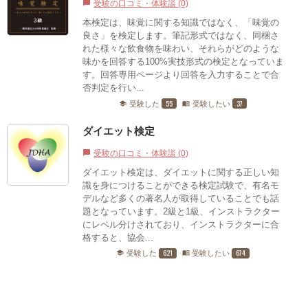
受験の口コミ・体験談 (0)
chat_bubble
本検定は、味覚に関する知識ではなく、「味覚の
良さ」を検定します。筆記形式ではなく、同梱さ
れた様々な飲食物を味わい、それらがどのような
味かを回答する100%実技形式の検定となっていま
す。回答専用ページより回答を入力することで合
否判定を行い...
55
37
受験した
受験したい
school
menu_book
ダイエット検定
受験の口コミ・体験談 (0)
chat_bubble
ダイエット検定は、ダイエットに関する正しい知
識を身につけることができる検定試験で、有名モ
デルなど多くの著名人が取得していることでも話
題となっています。2級と1級、インストラクター
にレベル分けされており、インストラクターに合
格すると、協会...
621
674
受験した
受験したい
school
menu_book