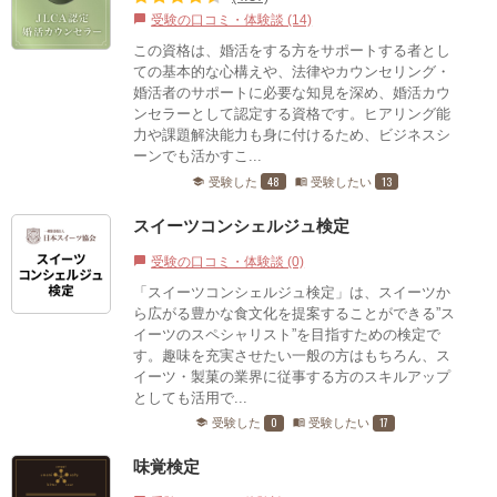
受験の口コミ・体験談 (14)
chat_bubble
この資格は、婚活をする⽅をサポートする者とし
ての基本的な⼼構えや、法律やカウンセリング・
婚活者のサポートに必要な知⾒を深め、婚活カウ
ンセラーとして認定する資格です。ヒアリング能
力や課題解決能力も身に付けるため、ビジネスシ
ーンでも活かすこ...
48
13
受験した
受験したい
school
menu_book
スイーツコンシェルジュ検定
受験の口コミ・体験談 (0)
chat_bubble
「スイーツコンシェルジュ検定」は、スイーツか
ら広がる豊かな食文化を提案することができる”ス
イーツのスペシャリスト”を目指すための検定で
す。趣味を充実させたい一般の方はもちろん、ス
イーツ・製菓の業界に従事する方のスキルアップ
としても活用で...
0
17
受験した
受験したい
school
menu_book
味覚検定