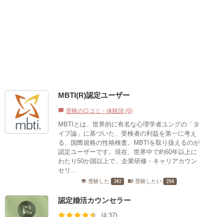
MBTI(R)認定ユーザー
受験の口コミ・体験談 (0)
chat_bubble
MBTIとは、世界的に有名な心理学者ユングの「タ
イプ論」に基づいた、受検者の利益を第一に考え
る、国際規格の性格検査。MBTIを取り扱えるのが
認定ユーザーです。現在、世界中で約60年以上に
わたり50か国以上で、企業研修・キャリアカウン
セリ...
243
294
受験した
受験したい
school
menu_book
認定婚活カウンセラー
(4.37)