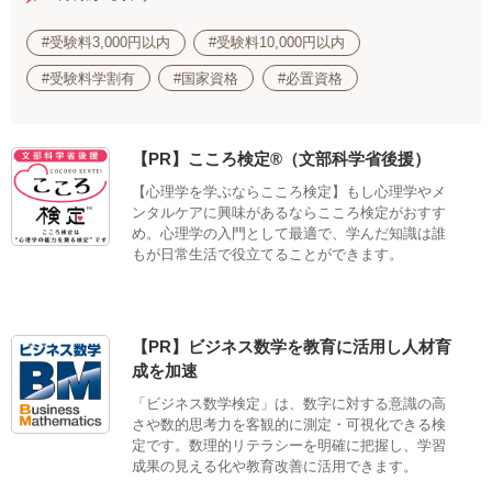
#受験料3,000円以内
#受験料10,000円以内
#受験料学割有
#国家資格
#必置資格
【PR】こころ検定®（文部科学省後援）
【心理学を学ぶならこころ検定】もし心理学やメ
ンタルケアに興味があるならこころ検定がおすす
め。心理学の入門として最適で、学んだ知識は誰
もが日常生活で役立てることができます。
【PR】ビジネス数学を教育に活用し人材育
成を加速
「ビジネス数学検定」は、数字に対する意識の高
さや数的思考力を客観的に測定・可視化できる検
定です。数理的リテラシーを明確に把握し、学習
成果の見える化や教育改善に活用できます。