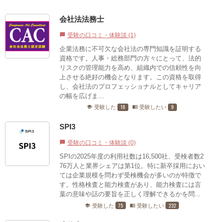
会社法法務士
受験の口コミ・体験談 (1)
chat_bubble
企業法務に不可欠な会社法の専門知識を証明する
資格です。​人事・総務部門の方々にとって、法的
リスクの管理能力を高め、組織内での信頼性を向
上させる絶好の機会となります。​この資格を取得
し、会社法のプロフェッショナルとしてキャリア
の幅を広げま...
18
9
受験した
受験したい
school
menu_book
SPI3
受験の口コミ・体験談 (0)
chat_bubble
SPIの2025年度の利用社数は16,500社、受検者数2
76万人と業界シェアは第1位。特に新卒採用におい
ては企業規模を問わず受検機会が多いのが特徴で
す。性格検査と能力検査があり、能力検査には言
葉の意味や話の要旨を正しく理解できるかを問...
75
232
受験した
受験したい
school
menu_book