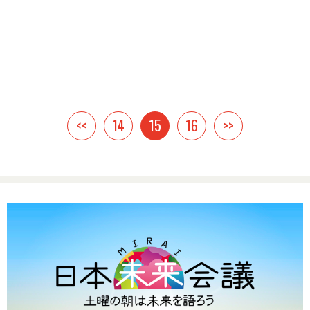
<<
14
15
16
>>