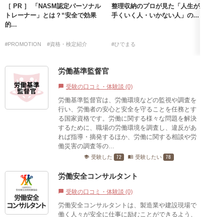
［ PR ］ 「NASM認定パーソナル
整理収納のプロが見た「人生が上
トレーナー」とは？“安全で効果
手くいく人・いかない人」の...
的...
#PROMOTION
#資格・検定紹介
#ひでまる
労働基準監督官
受験の口コミ・体験談 (0)
chat_bubble
労働基準監督官は、労働環境などの監視や調査を
行い、労働者の安心と安全を守ることを任務とす
る国家資格です。労働に関する様々な問題を解決
するために、職場の労働環境を調査し、違反があ
れば指導・摘発するほか、労働に関する相談や労
働災害の調査等の...
72
78
受験した
受験したい
school
menu_book
労働安全コンサルタント
受験の口コミ・体験談 (0)
chat_bubble
労働安全コンサルタントは、製造業や建設現場で
働く人々が安全に仕事に励むことができるよう、