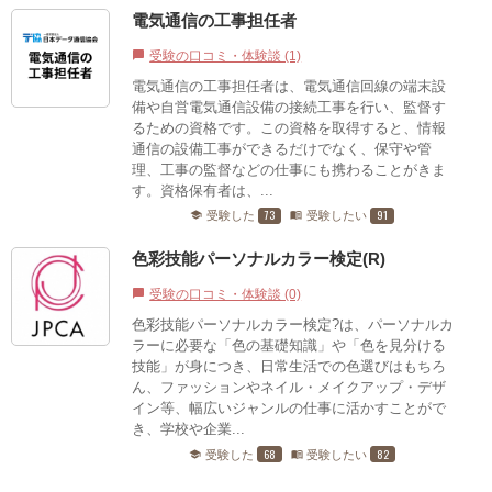
電気通信の工事担任者
受験の口コミ・体験談 (1)
chat_bubble
電気通信の工事担任者は、電気通信回線の端末設
備や自営電気通信設備の接続工事を行い、監督す
るための資格です。この資格を取得すると、情報
通信の設備工事ができるだけでなく、保守や管
理、工事の監督などの仕事にも携わることがきま
す。資格保有者は、...
73
91
受験した
受験したい
school
menu_book
色彩技能パーソナルカラー検定(R)
受験の口コミ・体験談 (0)
chat_bubble
色彩技能パーソナルカラー検定?は、パーソナルカ
ラーに必要な「色の基礎知識」や「色を見分ける
技能」が身につき、日常生活での色選びはもちろ
ん、ファッションやネイル・メイクアップ・デザ
イン等、幅広いジャンルの仕事に活かすことがで
き、学校や企業...
68
82
受験した
受験したい
school
menu_book