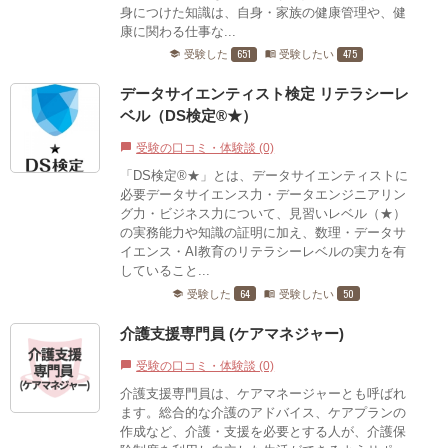
身につけた知識は、自身・家族の健康管理や、健
康に関わる仕事な...
651
475
受験した
受験したい
school
menu_book
データサイエンティスト検定 リテラシーレ
ベル（DS検定®★）
受験の口コミ・体験談 (0)
chat_bubble
「DS検定®★」とは、データサイエンティストに
必要データサイエンス力・データエンジニアリン
グ力・ビジネス力について、見習いレベル（★）
の実務能力や知識の証明に加え、数理・データサ
イエンス・AI教育のリテラシーレベルの実力を有
していること...
64
50
受験した
受験したい
school
menu_book
介護支援専門員 (ケアマネジャー)
受験の口コミ・体験談 (0)
chat_bubble
介護支援専門員は、ケアマネージャーとも呼ばれ
ます。総合的な介護のアドバイス、ケアプランの
作成など、介護・支援を必要とする人が、介護保