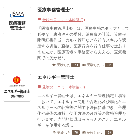
医療事務管理士®
受験の口コミ・体験談 (1)
chat_bubble
「医療事務管理士®」は、医療事務スタッフとして
必要な、患者さんの受付、治療費の計算、診療報
酬明細書作成、カルテ管理などを行うスキルを認
定する資格。直接、医療行為を行う仕事ではあり
ませんが、医療現場を事務面から支える、医療機
関では欠かせな...
454
337
受験した
受験したい
school
menu_book
エネルギー管理士
受験の口コミ・体験談 (0)
chat_bubble
エネルギー管理士は、エネルギー管理指定工場等
において、エネルギー使用の合理化及び非化石エ
ネルギーへの転換等に関する法律に基づき、合理
化や設備の維持、使用方法の改善等の業務管理を
行います。専門的知識はもちろんのこと、エネル
ギーを使用する設...
178
126
受験した
受験したい
school
menu_book