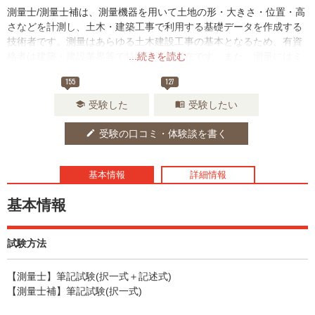
測量士/測量士補は、測量機器を用いて土地の形・大きさ・位置・高
さなどを計測し、土木・建築工事で利用する基礎データを作成する
技術者です。測量はあらゆる土木建設工事の基本となるため、有資
格者は建築・建設業界等で特に重要な存在です。また、測量にはミ
...続きを読む
スが許されないので、正確さと緻密さが要求されます。
155
127
受験した
受験したい
school
menu_book
受験の口コミ・体験談を書く
edit
基本情報
詳細情報
基本情報
試験方法
【測量士】筆記試験(択一式＋記述式)
【測量士補】筆記試験(択一式)