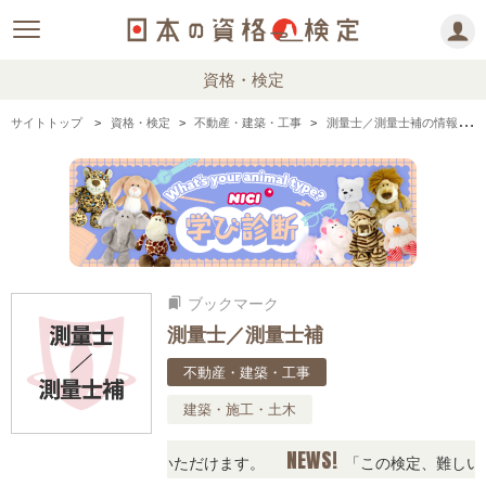
資格・検定
サイトトップ
資格・検定
不動産・建築・工事
測量士／測量士補の情報まとめ・口コミ・体験談
ブックマーク
bookmarks
測量士／測量士補
不動産・建築・工事
建築・施工・土木
NEWS!
情報の下からお読みいただけます。
「この検定、難しい？」