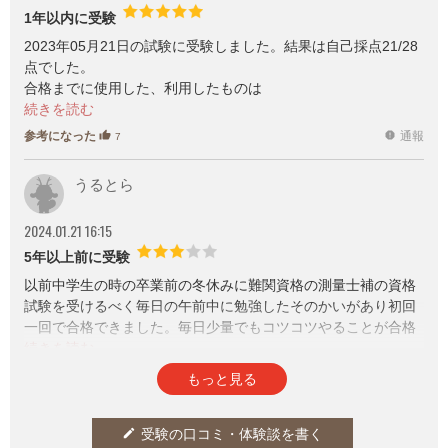
1年以内に受験
2023年05月21日の試験に受験しました。結果は自己採点21/28
点でした。
合格までに使用した、利用したものは
【参考書】明快！よくわかる数学 東京法経学院
【過去問】過去問280 日建学院編著
参考になった
通報
thumb_up
report
7
【YouTube】測量士・補合格
【YouTube】測量虎の巻【マルソク】
うるとら
測量士補登録までかかるお金（測量士補になるには）
2024.01.21 16:15
計17,850円+α（参考書等）
内訳：試験受験料 2,850円（2023年度）
5年以上前に受験
登録免許税 15,000円（2023年度）
以前中学生の時の卒業前の冬休みに難関資格の測量士補の資格
計 17,850円
試験を受けるべく毎日の午前中に勉強したそのかいがあり初回
一回で合格できました。毎日少量でもコツコツやることが合格
のこつだと私は思います。
参考になった
通報
thumb_up
report
4
もっと見る
受験の口コミ・体験談を書く
edit