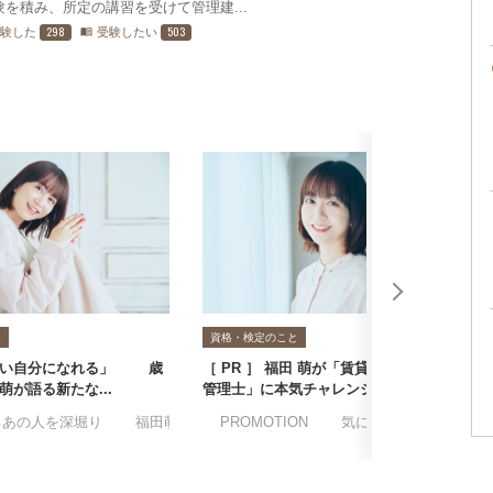
を積み、所定の講習を受けて管理建...
298
503
受験した
受験したい
menu_book
P
ー
資格・検定のこと
しい自分になれる」40歳
［ PR ］ 福田 萌が「賃貸不動産経営
［
萌が語る新たな...
管理士」に本気チャレンジ！「子...
理
産経営管理士
るあの人を深堀り
#福田萌
#賃貸不動産経営管理士
#PROMOTION
#気になるあの人を深堀
#