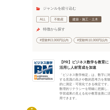
ジャンルを絞り込む
ALL
不動産
建築・施工・土木
特徴から探す
#受験料3,000円以内
#受験料10,000円以内
【PR】ビジネス数学を教育に
活用し人材育成を加速
「ビジネス数学検定」は、数字に
する意識の高さや数的思考力を客
的に測定・可視化できる検定です
数理的リテラシーを明確に把握し
学習成果の見える化や教育改善に
用できます。