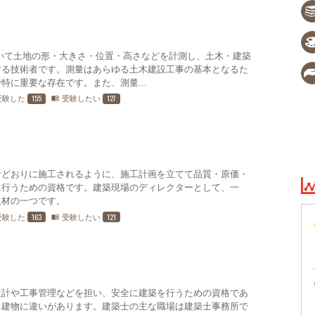
いて土地の形・大きさ・位置・高さなどを計測し、土木・建築
する技術者です。測量はあらゆる土木建設工事の基本となるた
特に重要な存在です。また、測量...
155
127
受験した
受験したい
menu_book
計どおりに施工されるように、施工計画を立てて品質・原価・
に行うための資格です。建築現場のディレクターとして、一
人材の一つです。
163
121
受験した
受験したい
menu_book
設計や工事管理などを担い、安全に建築を行うための資格であ
る建物に違いがあります。建築士の主な職場は建築士事務所で