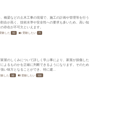
路、橋梁などの土木工事の現場で、施工の計画や管理等を行う
の割合が高く、技術水準や安全性への要求も多いため、高い知
士の存在が不可欠といえます。
93
71
受験した
受験したい
menu_book
び家屋のしくみについて詳しく学ぶ事により、家屋が損傷した
害によるものかを正確に判断できるようになります。そのため
強い味方となることができ、特に建...
90
108
受験した
受験したい
menu_book