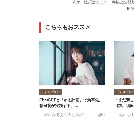
すが、建築士として3年以上の経験
school
こちらもおススメ
インタビュー
インタビュ
ChatGPTと「ゆる計画」で効率化。
「まだ新
福田萌が実践する、...
目前、福田
#気になるあの人を深堀り
#福田萌
#賃貸不動
#気にな