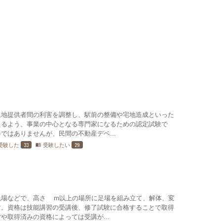
土地提供者間の利害を調整し、駅前の整備や宅地造成といった
えるよう、事業の中心となる専門家になるための認定試験で
ではありませんが、民間の不動産デベ...
33
29
受験した
受験したい
menu_book
現場などで、高さ5m以上の場所に足場を組み立て、解体、変
す。資格は技能講習の受講後、修了試験に合格することで取得
や取得済みの資格によっては受講が...