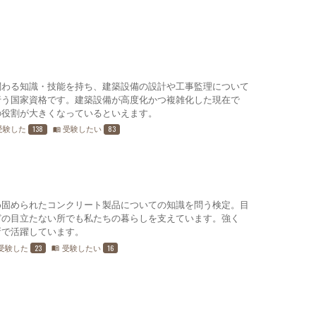
関わる知識・技能を持ち、建築設備の設計や工事監理について
行う国家資格です。建築設備が高度化かつ複雑化した現在で
の役割が大きくなっているといえます。
138
83
受験した
受験したい
menu_book
め固められたコンクリート製品についての知識を問う検定。目
どの目立たない所でも私たちの暮らしを支えています。強く
所で活躍しています。
23
16
受験した
受験したい
menu_book