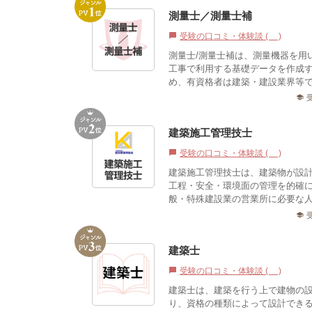
測量士／測量士補
受験の口コミ・体験談 (2)
chat_bubble
測量士/測量士補は、測量機器を用
工事で利用する基礎データを作成
め、有資格者は建築・建設業界等で
school
建築施工管理技士
受験の口コミ・体験談 (1)
chat_bubble
建築施工管理技士は、建築物が設
工程・安全・環境面の管理を的確
般・特殊建設業の営業所に必要な
school
建築士
受験の口コミ・体験談 (0)
chat_bubble
建築士は、建築を行う上で建物の
り、資格の種類によって設計でき