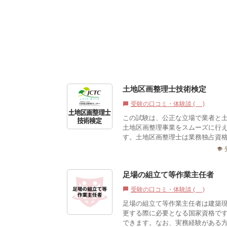
土地区画整理士技術検定
受験の口コミ・体験談 (0)
chat_bubble
この試験は、公正な立場で業者と
土地区画整理事業をスムーズに行
す。土地区画整理士は業務独占資格
school
足場の組立て等作業主任者
受験の口コミ・体験談 (0)
chat_bubble
足場の組立て等作業主任者は建築
更する際に必要となる国家資格で
できます。なお、実務経験がある方