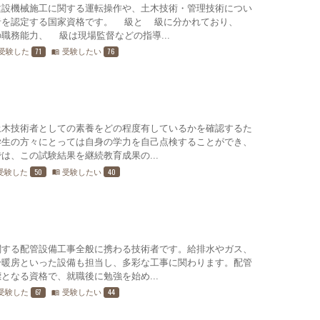
建設機械施工に関する運転操作や、土木技術・管理技術につい
者を認定する国家資格です。2級と1級に分かれており、2
職務能力、1級は現場監督などの指導...
71
76
受験した
受験したい
menu_book
土木技術者としての素養をどの程度有しているかを確認するた
学生の方々にとっては自身の学力を自己点検することができ、
は、この試験結果を継続教育成果の...
50
40
受験した
受験したい
menu_book
関する配管設備工事全般に携わる技術者です。給排水やガス、
冷暖房といった設備も担当し、多彩な工事に関わります。配管
となる資格で、就職後に勉強を始め...
67
44
受験した
受験したい
menu_book