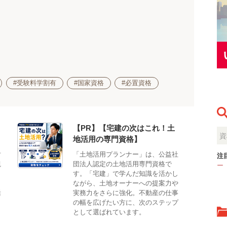
#受験料学割有
#国家資格
#必置資格
【PR】【宅建の次はこれ！土
地活用の専門資格】
対
「土地活用プランナー」は、公益社
注
観
団法人認定の土地活用専門資格で
ー
。
す。「宅建」で学んだ知識を活かし
、
ながら、土地オーナーへの提案力や
活
実務力をさらに強化。不動産の仕事
の幅を広げたい方に、次のステップ
として選ばれています。