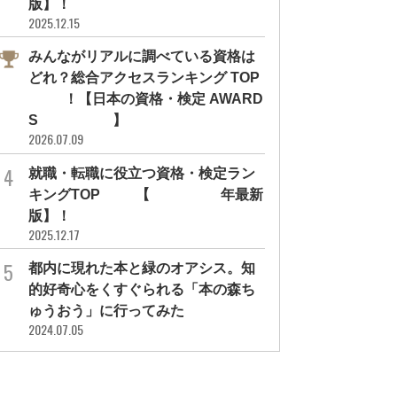
版】！
2025.12.15
みんながリアルに調べている資格は
どれ？総合アクセスランキング TOP
10！【日本の資格・検定 AWARD
S 2026】
R
2026.07.09
就職・転職に役立つ資格・検定ラン
キングTOP30【2026年最新
版】！
2025.12.17
都内に現れた本と緑のオアシス。知
資格・検定のこと
資格・検定のこと
的好奇心をくすぐられる「本の森ち
 PR ］ 宅建士・賃貸不動産経営管
［ PR ］ ニーズが高まる賃貸住宅。
ゅうおう」に行ってみた
士はダブルで取得！コスパ・タイ...
「賃貸住宅メンテナンス主任者」は..
2024.07.05
り
PROMOTION
#勉強方法
#勉強方法
#勉強効率を上げる方法
#仕事内容
#PROMOTION
#不動産
#福田萌
#宅建士
#賃貸不動産経営
#勉強方法
#賃貸
#