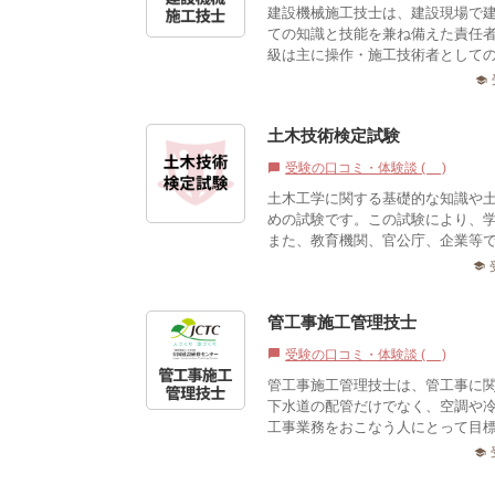
建設機械施工技士は、建設現場で
ての知識と技能を兼ね備えた責任
級は主に操作・施工技術者としての
school
土木技術検定試験
受験の口コミ・体験談 (0)
chat_bubble
土木工学に関する基礎的な知識や
めの試験です。この試験により、
また、教育機関、官公庁、企業等で
school
管工事施工管理技士
受験の口コミ・体験談 (1)
chat_bubble
管工事施工管理技士は、管工事に
下水道の配管だけでなく、空調や
工事業務をおこなう人にとって目標
school