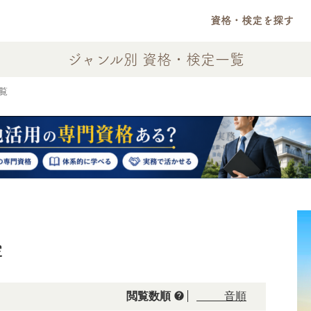
資格・検定を探す
ジャンル別 資格・検定一覧
覧
定
help
閲覧数順
50音順