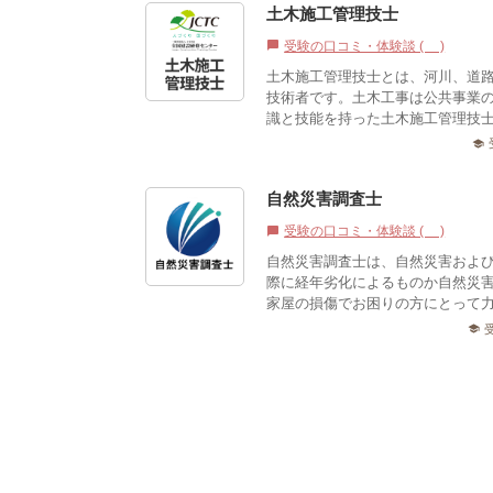
土木施工管理技士
受験の口コミ・体験談 (0)
chat_bubble
土木施工管理技士とは、河川、道
技術者です。土木工事は公共事業
識と技能を持った土木施工管理技
school
自然災害調査士
受験の口コミ・体験談 (0)
chat_bubble
自然災害調査士は、自然災害およ
際に経年劣化によるものか自然災
家屋の損傷でお困りの方にとって力
school