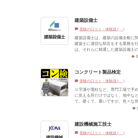
建築設備士
受験の口コミ・体験談 (0)
chat_bubble
建築設備士は、建築の設備全般に
建築士に適切な助言をする業務を
は、それらに精通した建築設備士
school
コンクリート製品検定
受験の口コミ・体験談 (0)
chat_bubble
Ｕ字溝や電柱など、専門工場で予
に見える所だけではなく、地中な
て、硬くて、重いですが、色々な
school
建設機械施工技士
受験の口コミ・体験談 (0)
chat_bubble