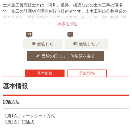
土木施工管理技士とは、河川、道路、橋梁などの土木工事の現場
で、施工の計画や管理等を行う技術者です。土木工事は公共事業の
割合が高く、技術水準や安全性への要求も多いため、高い知識と技
能を持った土木施工管理技士の存在が不可欠といえます。
...続きを読む
93
71
受験した
受験したい
school
menu_book
受験の口コミ・体験談を書く
edit
基本情報
詳細情報
基本情報
試験方法
〔第1次〕マークシート方式
〔第2次〕記述式