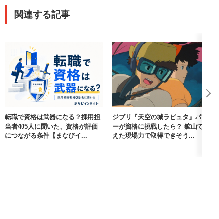
関連する記事
転職で資格は武器になる？採用担
ジブリ『天空の城ラピュタ』パズ
当者405人に聞いた、資格が評価
ーが資格に挑戦したら？ 鉱山で鍛
につながる条件【まなびイ...
えた現場力で取得できそう...