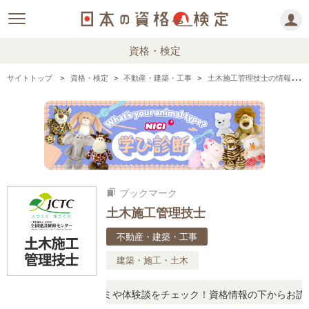
資格・検定
サイトトップ
資格・検定
不動産・建築・工事
土木施工管理技士の情報まとめ
ブックマーク
bookmarks
土木施工管理技士
不動産・建築・工事
建築・施工・土木
たら、リアルな口コミや体験談をチェック！資格情報の下からお読みい