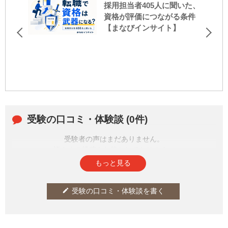
採用担当者405人に聞いた、
資格が評価につながる条件
【まなびインサイト】
受験の口コミ・体験談 (0件)
受験者の声はまだありません。
皆さまの投稿をお待ちしております。
もっと見る
受験の口コミ・体験談を書く
edit