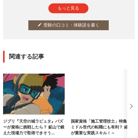
もっと見る
受験の口コミ・体験談を書く
edit
関連する記事
ジブリ『天空の城ラピュタ』パズ
国家資格「施工管理技士」特集 ～
ーが資格に挑戦したら？ 鉱山で鍛
ミドル世代の転職にも有利？ 経験
えた現場力で取得できそう...
が重要な実践スキル！～