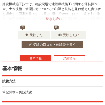
建設機械施工技士は、建設現場で建設機械施工に関する運転操作
や、土木技術・管理技術についての知識と技能を兼ね備えた責任者
を認定する国家資格です。2級と1級に分かれており、2級は主に操
作・施工技術者としての職務能力、1級は現場監督などの指導監督的
...続きを読む
な職務能力の証明になります。
71
76
受験した
受験したい
school
menu_book
受験の口コミ・体験談を書く
edit
基本情報
詳細情報
基本情報
試験方法
筆記試験＋実技試験