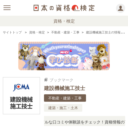
資格・検定
サイトトップ
資格・検定
不動産・建築・工事
建設機械施工技士の情報まとめ
ブックマーク
bookmarks
建設機械施工技士
不動産・建築・工事
建築・施工・土木
疑問に思ったら、リアルな口コミや体験談をチェック！資格情報の下か