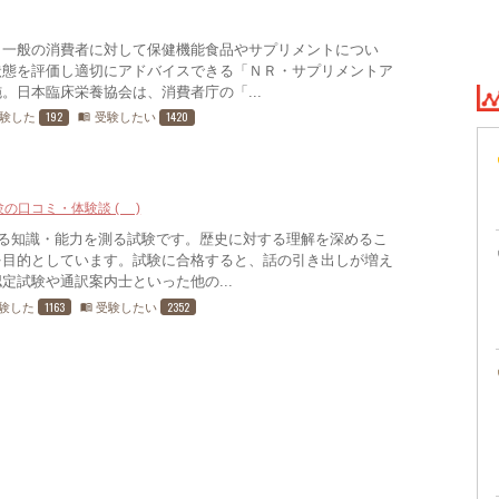
、一般の消費者に対して保健機能食品やサプリメントについ
状態を評価し適切にアドバイスできる「ＮＲ・サプリメントア
。日本臨床栄養協会は、消費者庁の「...
192
1420
験した
受験したい
menu_book
験の口コミ・体験談 (4)
する知識・能力を測る試験です。歴史に対する理解を深めるこ
を目的としています。試験に合格すると、話の引き出しが増え
定試験や通訳案内士といった他の...
1163
2352
験した
受験したい
menu_book