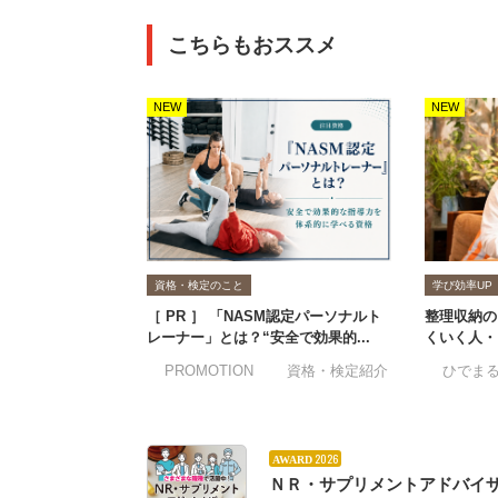
こちらもおススメ
NEW
NEW
資格・検定のこと
学び効率UP
［ PR ］ 「NASM認定パーソナルト
整理収納の
レーナー」とは？“安全で効果的...
くいく人・
#PROMOTION
#資格・検定紹介
#ひでま
2026
AWARD
ＮＲ・サプリメントアドバイ