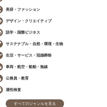
美容・ファッション
デザイン・クリエイティブ
EW
NEW
語学・国際ビジネス
サステナブル・自然・環境・生物
生活・サービス・冠婚葬祭
データで見る資格・検定
インタビュー
車両・航空・船舶・無線
職で資格は武器になる？採用担当
［ PR ］ 時間が限られていても、学
405人に聞いた、資格...
び方は工夫できる。福田萌さんに学..
公務員・教育
た
まなびインサイト
#モチベーション
#採用担当者に聞いた
#アンケート
#勉強方法
#PROMOTION
#モチベーション
#気になるあの
#アンケ
適性検査
すべてのジャンルを見る