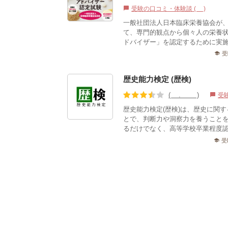
受験の口コミ・体験談 (1)
chat_bubble
一般社団法人日本臨床栄養協会が
て、専門的観点から個々人の栄養
ドバイザー」を認定するために実施
受
school
歴史能力検定 (歴検)
(3.73)
受
chat_bubble
歴史能力検定(歴検)は、歴史に関
とで、判断力や洞察力を養うこと
るだけでなく、高等学校卒業程度認
受
school