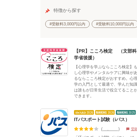
特徴から探す
#受験料3,000円以内
#受験料10,000円以内
【PR】こころ検定®（文部科
学省後援）
【心理学を学ぶならこころ検定】
し心理学やメンタルケアに興味が
るならこころ検定がおすすめ。心
学の入門として最適で、学んだ知
は誰もが日常生活で役立てること
できます。
2026
RANKING
2026
RANKING
2025
AWARD
ITパスポート試験（iパス）
(4.04)
受
chat_bubble