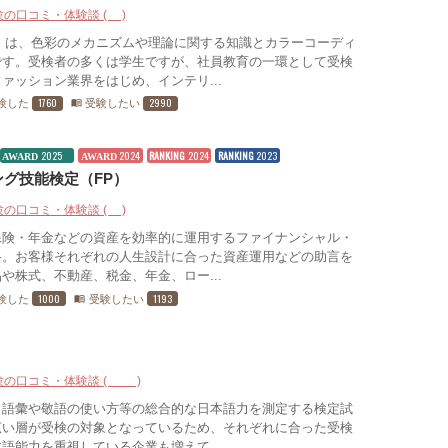
験の口コミ・体験談 (9)
」は、色彩のメカニズムや理論に関する知識とカラーコーディ
です。受検者の多くは学生ですが、社員教育の一環として受検
ァッション業界をはじめ、インテリ...
1760
2990
験した
受験したい
menu_book
2025
2024
RANKING
2024
RANKING
2023
AWARD
AWARD
グ技能検定（FP）
験の口コミ・体験談 (9)
保険・年金などの資産を効率的に運用するファイナンシャル・
格。お客様それぞれの人生設計に合った資産運用などの助言を
や株式、不動産、税金、年金、ロー...
1000
1193
験した
受験したい
menu_book
験の口コミ・体験談 (12)
、語彙や敬語の使い方等の総合的な日本語力を測定する検定試
広い層が受検の対象となっているため、それぞれに合った受検
語能力を重視している企業も増えて...