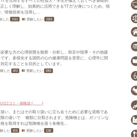
は、ITを活用するすべての社会人・学生が備えておくべき基礎的
正しく理解し、効果的に活用できる“IT力”が身につくため、情
情報技術を活用し...
1702
2370
験した
受験したい
menu_book
が必要な方の心理状態を観察・分析し、助言や指導・その他援
格です。多様化する国民の心の健康問題を背景に、心理学に関
、対応することを目的としています。
673
985
受験した
受験したい
menu_book
験の口コミ・体験談 (15)
り扱い、またはその取り扱いに立ち会うために必要な資格であ
権限の違いで3種類に分類されます。危険物とは、ガソリンな
格を取得すれば危険物を扱う各種化...
975
1267
受験した
受験したい
menu_book