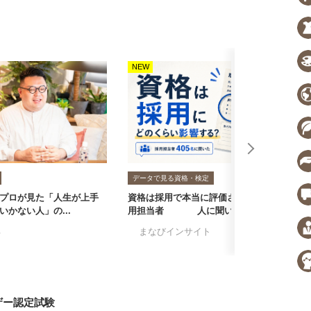
NEW
N
データで見る資格・検定
プロが見た「人生が上手
資格は採用で本当に評価される？採
転
いかない人」の...
用担当者405人に聞いた...
者
る
#まなびインサイト
#採用担当者に聞い
#
ザー認定試験