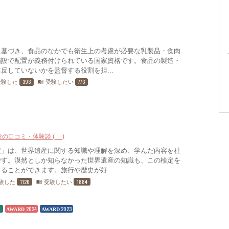
に基づき、食品のなかでも衛生上の考慮が必要な乳製品・食肉
施設で配置が義務付けられている国家資格です。食品の製造・
反していないかを監督する役割を担...
393
773
受験した
受験したい
menu_book
験の口コミ・体験談 (9)
定」は、世界遺産に関する知識や理解を深め、学んだ内容を社
です。漠然としか知らなかった世界遺産の知識も、この検定を
ることができます。旅行や歴史が好...
1126
1884
験した
受験したい
menu_book
5
2024
2023
AWARD
AWARD