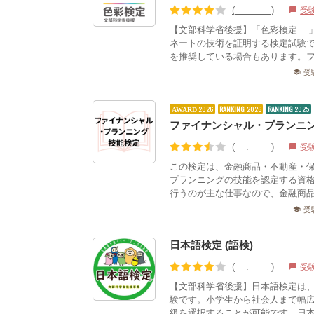
(3.81)
受
chat_bubble
【文部科学省後援】「色彩検定®
ネートの技術を証明する検定試験
を推奨している場合もあります。フ
受
school
2026
RANKING
2026
RANKING
2025
AWARD
ファイナンシャル・プランニン
(3.69)
受
chat_bubble
この検定は、金融商品・不動産・
プランニングの技能を認定する資
行うのが主な仕事なので、金融商品
受
school
日本語検定 (語検)
(3.95)
受
chat_bubble
【文部科学省後援】日本語検定は
験です。小学生から社会人まで幅
級を選択することが可能です。日本