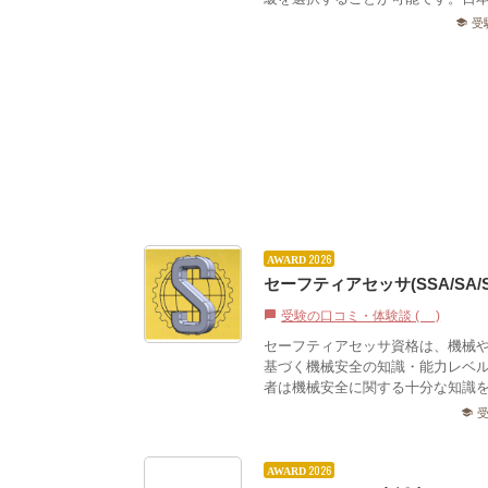
受
school
2026
AWARD
セーフティアセッサ(SSA/SA/
受験の口コミ・体験談 (0)
chat_bubble
セーフティアセッサ資格は、機械
基づく機械安全の知識・能力レベ
者は機械安全に関する十分な知識を
school
2026
AWARD