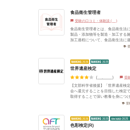
食品衛生管理者
受験の口コミ・体験談 (1)
chat_bubble
食品衛生管理者とは、食品衛生法
製品・添加物等を製造・加工する
加工過程について、食品衛生法に違
school
RANKING
2026
RANKING
2025
世界遺産検定
(4.19)
受
chat_bubble
【文部科学省後援】「世界遺産検
会へ還元することを目指した検定
取得することで深い教養を身につけ
受
school
RANKING
2026
RANKING
2025
202
AWARD
色彩検定(R)