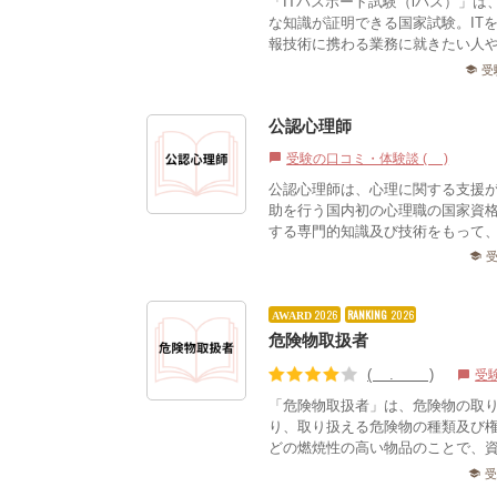
「ITパスポート試験（iパス）」
な知識が証明できる国家試験。ITを
報技術に携わる業務に就きたい人や、
受
school
公認心理師
受験の口コミ・体験談 (2)
chat_bubble
公認心理師は、心理に関する支援
助を行う国内初の心理職の国家資
する専門的知識及び技術をもって
school
2026
RANKING
2026
AWARD
危険物取扱者
(3.76)
受
chat_bubble
「危険物取扱者」は、危険物の取
り、取り扱える危険物の種類及び
どの燃焼性の高い物品のことで、資
school