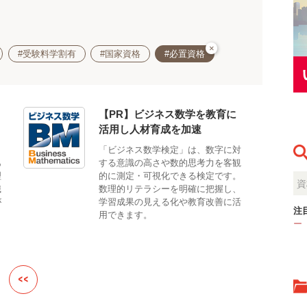
×
#受験料学割有
#国家資格
#必置資格
【PR】ビジネス数学を教育に
活用し人材育成を加速
も
「ビジネス数学検定」は、数字に対
あ
する意識の高さや数的思考力を客観
理
的に測定・可視化できる検定です。
識
数理的リテラシーを明確に把握し、
が
学習成果の見える化や教育改善に活
注
用できます。
ー
<<