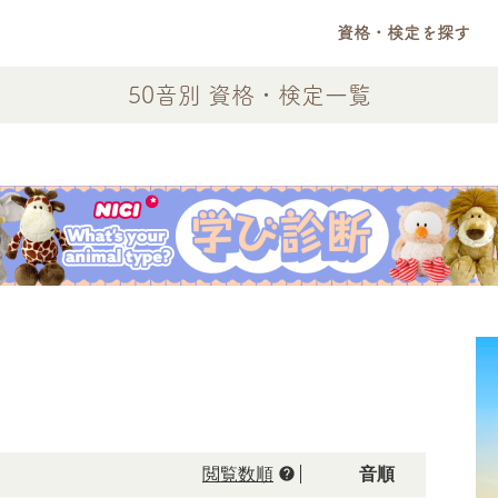
資格・検定を探す
50音別 資格・検定一覧
help
閲覧数順
50音順