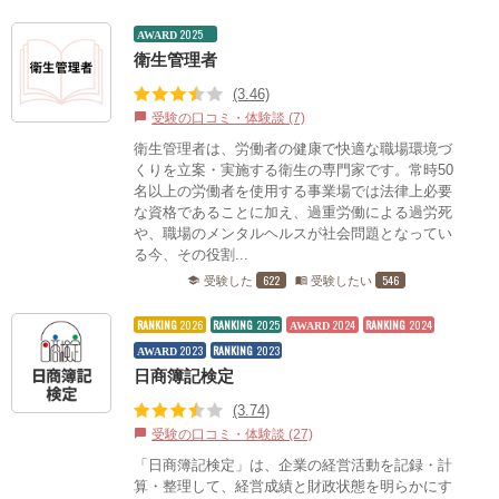
2025
AWARD
衛生管理者
(3.46)
受験の口コミ・体験談 (7)
chat_bubble
衛生管理者は、労働者の健康で快適な職場環境づ
くりを立案・実施する衛生の専門家です。常時50
名以上の労働者を使用する事業場では法律上必要
な資格であることに加え、過重労働による過労死
や、職場のメンタルヘルスが社会問題となってい
る今、その役割...
622
546
受験した
受験したい
school
menu_book
RANKING
2026
RANKING
2025
2024
RANKING
2024
AWARD
2023
RANKING
2023
AWARD
日商簿記検定
(3.74)
受験の口コミ・体験談 (27)
chat_bubble
「日商簿記検定」は、企業の経営活動を記録・計
算・整理して、経営成績と財政状態を明らかにす