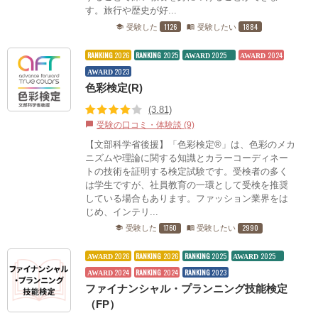
す。旅行や歴史が好...
1126
1884
受験した
受験したい
school
menu_book
RANKING
2026
RANKING
2025
2025
2024
AWARD
AWARD
2023
AWARD
色彩検定(R)
(3.81)
受験の口コミ・体験談 (9)
chat_bubble
【文部科学省後援】「色彩検定®」は、色彩のメカ
ニズムや理論に関する知識とカラーコーディネー
トの技術を証明する検定試験です。受検者の多く
は学生ですが、社員教育の一環として受検を推奨
している場合もあります。ファッション業界をは
じめ、インテリ...
1760
2990
受験した
受験したい
school
menu_book
2026
RANKING
2026
RANKING
2025
2025
AWARD
AWARD
2024
RANKING
2024
RANKING
2023
AWARD
ファイナンシャル・プランニング技能検定
（FP）