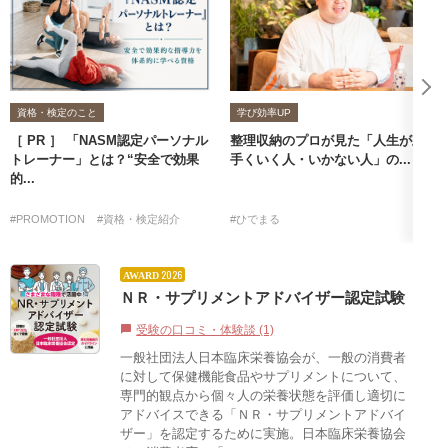
資格・検定のこと
学び効率UP
［ PR ］ 「NASM認定パーソナル
整理収納のプロが見た「人生が上
トレーナー」とは？“安全で効果
手くいく人・いかない人」の...
的...
#PROMOTION
#資格・検定紹介
#ひでまる
2026
AWARD
ＮＲ・サプリメントアドバイザー認定試験
受験の口コミ・体験談 (1)
chat_bubble
一般社団法人日本臨床栄養協会が、一般の消費者
に対して保健機能食品やサプリメントについて、
専門的観点から個々人の栄養状態を評価し適切に
アドバイスできる「ＮＲ・サプリメントアドバイ
ザー」を認定するために実施。日本臨床栄養協会