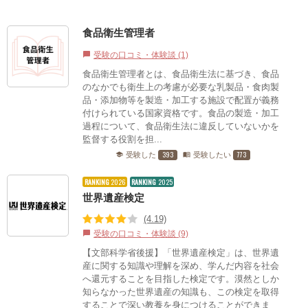
食品衛生管理者
受験の口コミ・体験談 (1)
chat_bubble
食品衛生管理者とは、食品衛生法に基づき、食品
のなかでも衛生上の考慮が必要な乳製品・食肉製
品・添加物等を製造・加工する施設で配置が義務
付けられている国家資格です。食品の製造・加工
過程について、食品衛生法に違反していないかを
監督する役割を担...
393
773
受験した
受験したい
school
menu_book
RANKING
2026
RANKING
2025
世界遺産検定
(4.19)
受験の口コミ・体験談 (9)
chat_bubble
【文部科学省後援】「世界遺産検定」は、世界遺
産に関する知識や理解を深め、学んだ内容を社会
へ還元することを目指した検定です。漠然としか
知らなかった世界遺産の知識も、この検定を取得
することで深い教養を身につけることができま