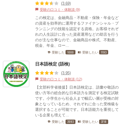
(3.69)
受験の口コミ・体験談 (9)
chat_bubble
この検定は、金融商品・不動産・保険・年金など
の資産を効率的に運用するファイナンシャル・プ
ランニングの技能を認定する資格。お客様それぞ
れの人生設計に合った資産運用などの助言を行う
のが主な仕事なので、金融商品や株式、不動産、
税金、年金、ロー...
1000
1193
受験した
受験したい
school
menu_book
日本語検定 (語検)
(3.95)
受験の口コミ・体験談 (12)
chat_bubble
【文部科学省後援】日本語検定は、語彙や敬語の
使い方等の総合的な日本語力を測定する検定試験
です。小学生から社会人まで幅広い層が受検の対
象となっているため、それぞれに合った受検級を
選択することが可能です。日本語能力を重視して
いる企業も増えて...
2093
3718
受験した
受験したい
school
menu_book