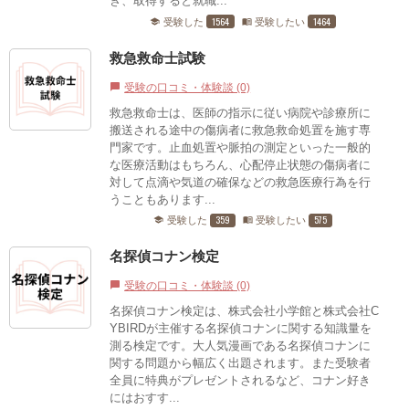
き、取得すると就職...
1564
1464
受験した
受験したい
school
menu_book
救急救命士試験
受験の口コミ・体験談 (0)
chat_bubble
救急救命士は、医師の指示に従い病院や診療所に
搬送される途中の傷病者に救急救命処置を施す専
門家です。止血処置や脈拍の測定といった一般的
な医療活動はもちろん、心配停止状態の傷病者に
対して点滴や気道の確保などの救急医療行為を行
うこともあります...
359
575
受験した
受験したい
school
menu_book
名探偵コナン検定
受験の口コミ・体験談 (0)
chat_bubble
名探偵コナン検定は、株式会社小学館と株式会社C
YBIRDが主催する名探偵コナンに関する知識量を
測る検定です。大人気漫画である名探偵コナンに
関する問題から幅広く出題されます。また受験者
全員に特典がプレゼントされるなど、コナン好き
にはおすす...