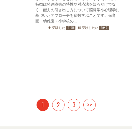
特徴は発達障害の特性や対応法を知るだけでな
く、能力の引き出し方について脳科学や心理学に
基づいたアプローチを多数学ぶことです。保育
園・幼稚園・小学校の...
5105
3949
受験した
受験したい
school
menu_book
1
2
3
>>