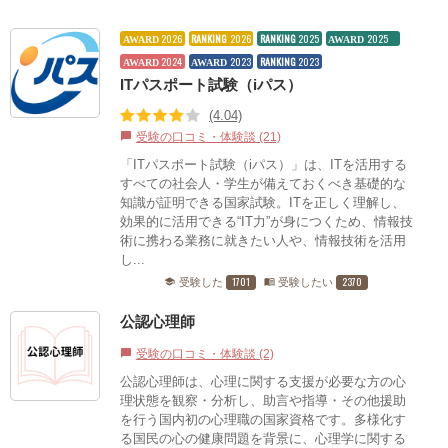
2026
RANKING
2026
RANKING
2025
2025
AWARD
AWARD
2024
2023
RANKING
2023
AWARD
AWARD
ITパスポート試験（iパス）
(4.04)
受験の口コミ・体験談 (21)
chat_bubble
「ITパスポート試験（iパス）」は、ITを活用する
すべての社会人・学生が備えておくべき基礎的な
知識が証明できる国家試験。ITを正しく理解し、
効果的に活用できる“IT力”が身につくため、情報技
術に携わる業務に就きたい人や、情報技術を活用
し...
1701
2370
受験した
受験したい
school
menu_book
公認心理師
受験の口コミ・体験談 (2)
chat_bubble
公認心理師は、心理に関する支援が必要な方の心
理状態を観察・分析し、助言や指導・その他援助
を行う国内初の心理職の国家資格です。多様化す
る国民の心の健康問題を背景に、心理学に関する