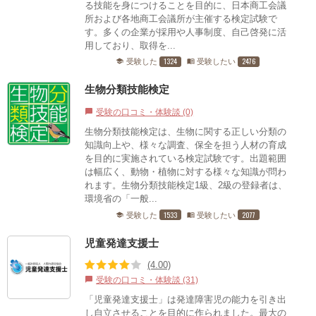
る技能を身につけることを目的に、日本商工会議
所および各地商工会議所が主催する検定試験で
す。多くの企業が採用や人事制度、自己啓発に活
用しており、取得を...
1324
2476
受験した
受験したい
school
menu_book
生物分類技能検定
受験の口コミ・体験談 (0)
chat_bubble
生物分類技能検定は、生物に関する正しい分類の
知識向上や、様々な調査、保全を担う人材の育成
を目的に実施されている検定試験です。出題範囲
は幅広く、動物・植物に対する様々な知識が問わ
れます。生物分類技能検定1級、2級の登録者は、
環境省の「一般...
1533
2077
受験した
受験したい
school
menu_book
児童発達支援士
(4.00)
受験の口コミ・体験談 (31)
chat_bubble
「児童発達支援士」は発達障害児の能力を引き出
し自立させることを目的に作られました。最大の