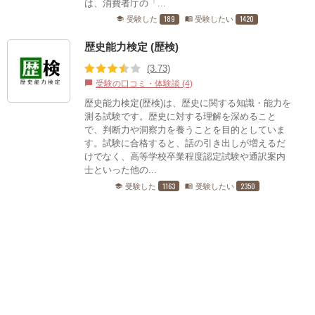
は、消費者庁の「...
189
1420
受験した
受験したい
school
menu_book
歴史能力検定 (歴検)
(3.73)
受験の口コミ・体験談 (4)
chat_bubble
歴史能力検定(歴検)は、歴史に関する知識・能力を
測る試験です。歴史に対する理解を深めること
で、判断力や洞察力を養うことを目的としていま
す。試験に合格すると、話の引き出しが増えるだ
けでなく、高等学校卒業程度認定試験や通訳案内
士といった他の...
1163
2350
受験した
受験したい
school
menu_book