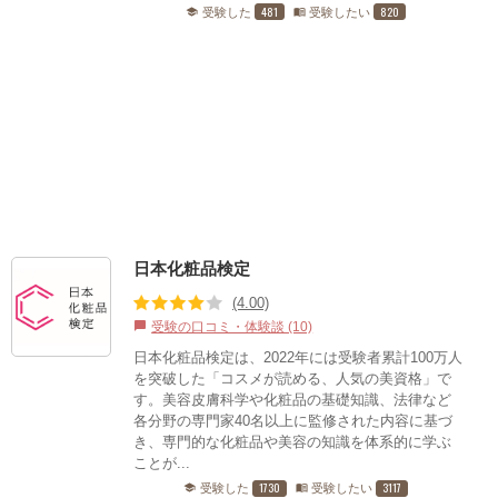
481
820
受験した
受験したい
school
menu_book
日本化粧品検定
(4.00)
受験の口コミ・体験談 (10)
chat_bubble
日本化粧品検定は、2022年には受験者累計100万人
を突破した「コスメが読める、人気の美資格」で
す。美容皮膚科学や化粧品の基礎知識、法律など
各分野の専門家40名以上に監修された内容に基づ
き、専門的な化粧品や美容の知識を体系的に学ぶ
ことが...
1730
3117
受験した
受験したい
school
menu_book