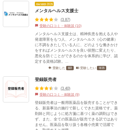
2026
AWARD
メンタルヘルス支援士
(3.87)
受験の口コミ・体験談 (10)
chat_bubble
メンタルヘルス支援士は、精神疾患を抱える人や
発達障害をもつ人、メンタルヘルス（心の健康）
に不調をきたしている人に、どのような働きかけ
をすればメンタルヘルスを良い状態に変えたり、
悪化を防ぐことができるのかを体系的に学び、認
定する資格試験。...
661
1835
受験した
受験したい
school
menu_book
登録販売者
(3.40)
受験の口コミ・体験談 (9)
chat_bubble
登録販売者は一般用医薬品を販売することができ
る、新薬事法の施行で新しくできた資格です。薬
剤師と同じように処方箋に基づく薬の調剤はでき
ず、また、全ての医薬品が販売できる訳ではあり
ません。医薬品を取り扱う各種小売業で活躍で