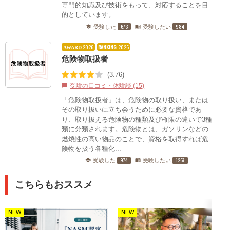
専門的知識及び技術をもって、対応することを目
的としています。
673
984
受験した
受験したい
school
menu_book
2026
RANKING
2026
AWARD
危険物取扱者
(3.76)
受験の口コミ・体験談 (15)
chat_bubble
「危険物取扱者」は、危険物の取り扱い、または
その取り扱いに立ち会うために必要な資格であ
り、取り扱える危険物の種類及び権限の違いで3種
類に分類されます。危険物とは、ガソリンなどの
燃焼性の高い物品のことで、資格を取得すれば危
険物を扱う各種化...
974
1267
受験した
受験したい
school
menu_book
こちらもおススメ
NEW
NEW