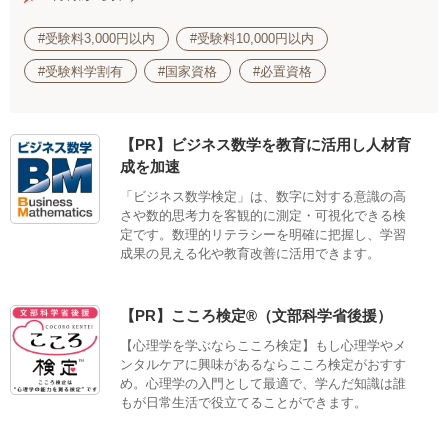
#受験料3,000円以内
#受験料10,000円以内
#受験料学割有
#国家資格
#必置資格
【PR】ビジネス数学を教育に活用し人材育
成を加速
「ビジネス数学検定」は、数字に対する意識の高
さや数的思考力を客観的に測定・可視化できる検
定です。数理的リテラシーを明確に把握し、学習
成果の見える化や教育改善に活用できます。
【PR】こころ検定®（文部科学省後援）
【心理学を学ぶならこころ検定】もし心理学やメ
ンタルケアに興味があるならこころ検定がおすす
め。心理学の入門として最適で、学んだ知識は誰
もが日常生活で役立てることができます。