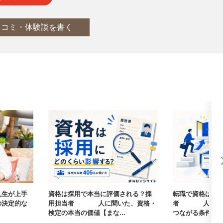
口コミ・体験談を書く
人生が上手
資格は採用で本当に評価される？採
転職で資格は武
の決定的な
用担当者405人に聞いた、資格・
者405人に聞
検定の本当の価値【まな...
つながる条件【まな