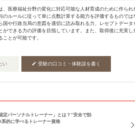
は、医療福祉分野の変化に対応可能な人材育成のために作られ
与のルールに従って単に点数計算する能力を評価するものでは
ら国や行政当局の意図を適切に読み取れる力、レセプトデータ
とができる力の評価を目指しています。また、取得後に充実し
ることが可能です。
edit
たい
受験の口コミ・体験談を書く
NASM認定パーソナルトレーナー」とは？“安全で効
体系的に学べるトレーナー資格