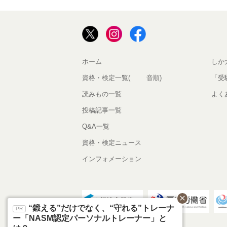
ホーム
しか
資格・検定一覧(50音順)
「受
読みもの一覧
よく
投稿記事一覧
Q&A一覧
資格・検定ニュース
インフォメーション
close
“鍛える”だけでなく、“守れる”トレーナ
ー「NASM認定パーソナルトレーナー」と