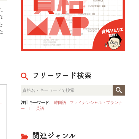
た
な
を
た
フリーワード検索
注目キーワード
:
韓国語
ファイナンシャル・プランナ
ー
IT
英語
整理収納のプロが見た「人生が
決定的な部屋の違いとは？
関連ジャンル