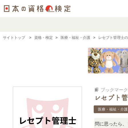
サイトトップ
資格・検定
医療・福祉・介護
レセプト管理士の
bookmarks
ブックマーク
レセプト管
医療・福祉・介護
検定、難しい？」「どんな試験？」と疑問に思ったら、リアル