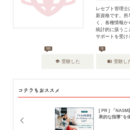
レセプト管理士
新資格です。所
く、各種情報か
統計的に扱うこ
サポートを受け
185
78
school
menu_book
受験した
受験し
コチラもおススメ
[ PR ] 「
果的な指導”を