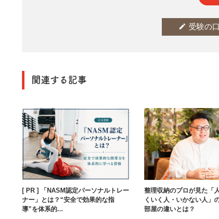
edit
受験の
関連する記事
[ PR ] 「NASM認定パーソナルトレー
整理収納のプロが見た「
ナー」とは？“安全で効果的な指
くいく人・いかない人」
導”を体系的...
部屋の違いとは？