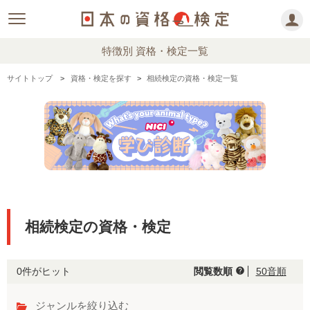
特徴別 資格・検定一覧
サイトトップ
資格・検定を探す
相続検定の資格・検定一覧
相続検定の資格・検定
0件がヒット
閲覧数順
50音順
help
ジャンルを絞り込む