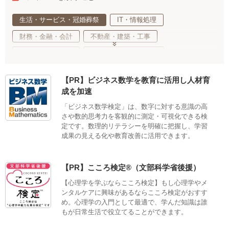
生活・サービス・冠婚葬祭
IT・情報処理
財務・金融・会計
不動産・建築・工事
事務・法務・経営
基礎教育・趣味・教養
医療・福祉・介護
健康・心理・スポーツ
【PR】ビジネス数学を教育に活用し人材育
ご当地・娯楽
工業・技術・技能
調理・衛生・飲食
成を加速
美容・ファッション
デザイン・クリエイティブ
「ビジネス数学検定」は、数字に対する意識の高
さや数的思考力を客観的に測定・可視化できる検
語学・国際ビジネス
サステナブル・自然・環境・生物
定です。数理的リテラシーを明確に把握し、学習
車両・航空・船舶・無線
公務員・教育
適性検査
成果の見える化や教育改善に活用できます。
【PR】こころ検定®（文部科学省後援）
【心理学を学ぶならこころ検定】もし心理学やメ
ンタルケアに興味があるならこころ検定がおすす
め。心理学の入門として最適で、学んだ知識は誰
もが日常生活で役立てることができます。