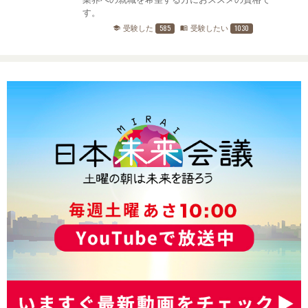
す。
585
1030
受験した
受験したい
school
menu_book