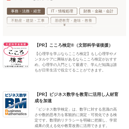
事務・法務・経営
IT・情報処理
財務・金融・会計
不動産・建築・工事
基礎教育・趣味・教養
医療・福祉・介護
健康・心理・スポーツ
ご当地・娯楽
工業・技術・技能
調理・衛生・飲食
【PR】こころ検定®（文部科学省後援）
美容・ファッション
デザイン・クリエイティブ
【心理学を学ぶならこころ検定】もし心理学やメ
語学・国際ビジネス
サステナブル・自然・環境・生物
ンタルケアに興味があるならこころ検定がおすす
め。心理学の入門として最適で、学んだ知識は誰
生活・サービス・冠婚葬祭
車両・航空・船舶・無線
もが日常生活で役立てることができます。
公務員・教育
適性検査
【PR】ビジネス数学を教育に活用し人材育
成を加速
「ビジネス数学検定」は、数字に対する意識の高
さや数的思考力を客観的に測定・可視化できる検
定です。数理的リテラシーを明確に把握し、学習
成果の見える化や教育改善に活用できます。