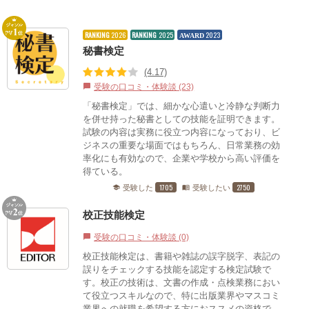
RANKING
2026
RANKING
2025
2023
AWARD
秘書検定
(4.17)
受験の口コミ・体験談 (23)
chat_bubble
「秘書検定」では、細かな心遣いと冷静な判断力
を併せ持った秘書としての技能を証明できます。
試験の内容は実務に役立つ内容になっており、ビ
ジネスの重要な場面ではもちろん、日常業務の効
率化にも有効なので、企業や学校から高い評価を
得ている。
1705
2750
受験した
受験したい
school
menu_book
校正技能検定
受験の口コミ・体験談 (0)
chat_bubble
校正技能検定は、書籍や雑誌の誤字脱字、表記の
誤りをチェックする技能を認定する検定試験で
す。校正の技術は、文書の作成・点検業務におい
て役立つスキルなので、特に出版業界やマスコミ
業界への就職を希望する方におススメの資格で