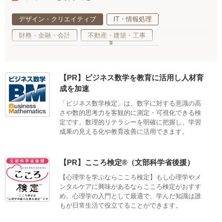
デザイン・クリエイティブ
IT・情報処理
財務・金融・会計
不動産・建築・工事
事務・法務・経営
基礎教育・趣味・教養
医療・福祉・介護
健康・心理・スポーツ
【PR】ビジネス数学を教育に活用し人材育
ご当地・娯楽
工業・技術・技能
調理・衛生・飲食
成を加速
美容・ファッション
語学・国際ビジネス
「ビジネス数学検定」は、数字に対する意識の高
さや数的思考力を客観的に測定・可視化できる検
サステナブル・自然・環境・生物
定です。数理的リテラシーを明確に把握し、学習
生活・サービス・冠婚葬祭
車両・航空・船舶・無線
成果の見える化や教育改善に活用できます。
公務員・教育
適性検査
【PR】こころ検定®（文部科学省後援）
【心理学を学ぶならこころ検定】もし心理学やメ
ンタルケアに興味があるならこころ検定がおすす
め。心理学の入門として最適で、学んだ知識は誰
もが日常生活で役立てることができます。