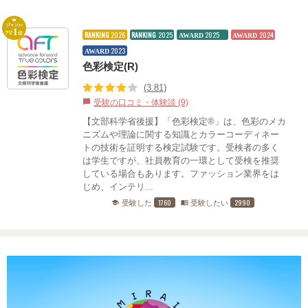
RANKING
2026
RANKING
2025
2025
2024
AWARD
AWARD
2023
AWARD
色彩検定(R)
(3.81)
受験の口コミ・体験談 (9)
chat_bubble
【文部科学省後援】「色彩検定®」は、色彩のメカ
ニズムや理論に関する知識とカラーコーディネー
トの技術を証明する検定試験です。受検者の多く
は学生ですが、社員教育の一環として受検を推奨
している場合もあります。ファッション業界をは
じめ、インテリ...
1760
2990
受験した
受験したい
school
menu_book