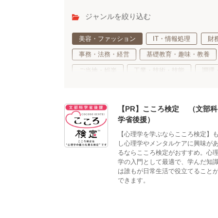
ジャンルを絞り込む
美容・ファッション
IT・情報処理
財
事務・法務・経営
基礎教育・趣味・教養
ご当地・娯楽
工業・技術・技能
調理
語学・国際ビジネス
サステナブル・自然・
車両・航空・船舶・無線
公務員・教育
【PR】こころ検定®（文部科
学省後援）
【心理学を学ぶならこころ検定】
し心理学やメンタルケアに興味が
るならこころ検定がおすすめ。心
学の入門として最適で、学んだ知
は誰もが日常生活で役立てること
できます。