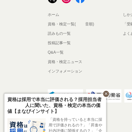
ホーム
しか
資格・検定一覧(50音順)
「受
読みもの一覧
よく
投稿記事一覧
Q&A一覧
資格・検定ニュース
インフォメーション
close
資格は採用で本当に評価される？採用担当者
405人に聞いた、資格・検定の本当の価
値【まなびインサイト】
「資格を持っていると本当に採
用で評価されるの？」「昇進や
社内評価に関係するの？」「企