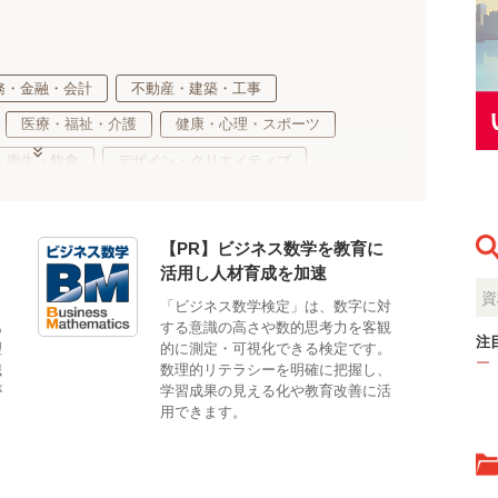
務・金融・会計
不動産・建築・工事
医療・福祉・介護
健康・心理・スポーツ
・衛生・飲食
デザイン・クリエイティブ
環境・生物
生活・サービス・冠婚葬祭
適性検査
【PR】ビジネス数学を教育に
活用し人材育成を加速
も
「ビジネス数学検定」は、数字に対
あ
する意識の高さや数的思考力を客観
注
理
的に測定・可視化できる検定です。
ー
識
数理的リテラシーを明確に把握し、
が
学習成果の見える化や教育改善に活
用できます。