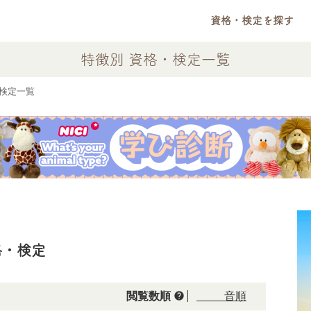
資格・検定を探す
特徴別 資格・検定一覧
検定一覧
格・検定
help
閲覧数順
50音順