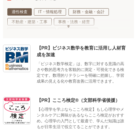
適性検査
IT・情報処理
財務・金融・会計
不動産・建築・工事
事務・法務・経営
基礎教育・趣味・教養
医療・福祉・介護
健康・心理・スポーツ
ご当地・娯楽
【PR】ビジネス数学を教育に活用し人材育
工業・技術・技能
調理・衛生・飲食
成を加速
美容・ファッション
デザイン・クリエイティブ
「ビジネス数学検定」は、数字に対する意識の高
さや数的思考力を客観的に測定・可視化できる検
語学・国際ビジネス
サステナブル・自然・環境・生物
定です。数理的リテラシーを明確に把握し、学習
生活・サービス・冠婚葬祭
車両・航空・船舶・無線
成果の見える化や教育改善に活用できます。
公務員・教育
【PR】こころ検定®（文部科学省後援）
【心理学を学ぶならこころ検定】もし心理学やメ
ンタルケアに興味があるならこころ検定がおすす
め。心理学の入門として最適で、学んだ知識は誰
もが日常生活で役立てることができます。