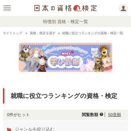
特徴別 資格・検定一覧
サイトトップ
資格・検定を探す
就職に役立つランキングの資格・検定一覧
就職に役立つランキングの資格・検定
0件がヒット
閲覧数順
50音順
help
ジャンルを絞り込む