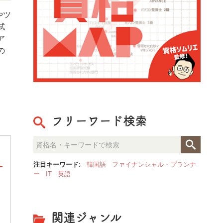
やツ
試
ア
の
フリーワード検索
注目キーワード
:
韓国語
ファイナンシャル・プランナ
ー
IT
英語
整理収納のプロが見た「人生が
決定的な部屋の違いとは？
関連ジャンル