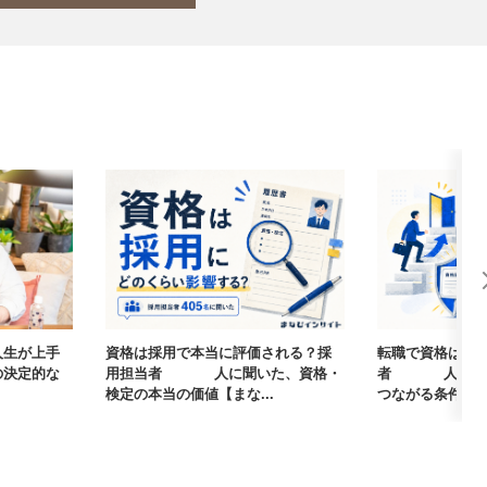
人生が上手
資格は採用で本当に評価される？採
転職で資格は武
の決定的な
用担当者405人に聞いた、資格・
者405人に聞
検定の本当の価値【まな...
つながる条件【まな