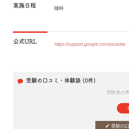
実施日程
随時
公式URL
https://support.google.com/youtube
受験の口コミ・体験談 (0件)
受験者の
皆さまの投稿
edit
受験の