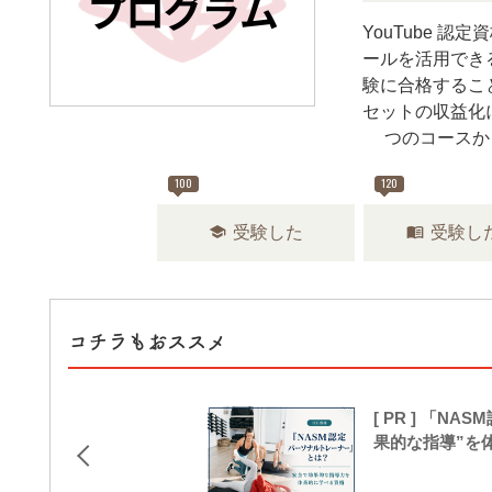
YouTube 認
ールを活用でき
験に合格するこ
セットの収益化
4つのコースか
100
120
school
menu_book
受験した
受験し
コチラもおススメ
[ PR ] 「
果的な指導”を