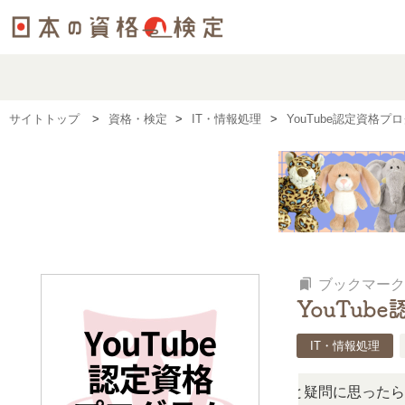
サイトトップ
資格・検定
IT・情報処理
YouTube認定資格
bookmarks
ブックマーク
YouTub
IT・情報処理
の検定、難しい？」「どんな試験？」と疑問に思ったら、リア