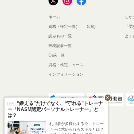
ホーム
しか
資格・検定一覧(50音順)
「受
読みもの一覧
よく
投稿記事一覧
Q&A一覧
資格・検定ニュース
インフォメーション
close
“鍛える”だけでなく、“守れる”トレーナ
ー「NASM認定パーソナルトレーナー」と
は？
利用者が多様化する今、トレー
ナーに求められるスキルとは？