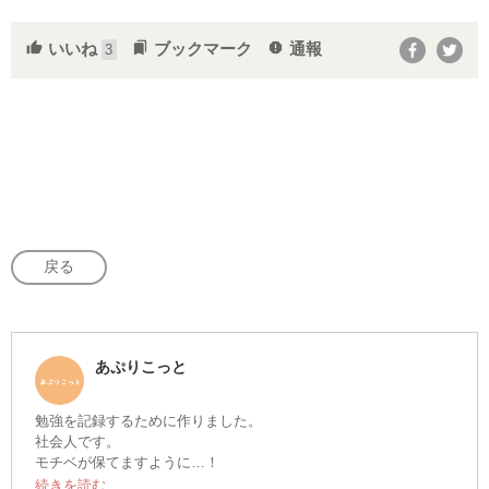
いいね
ブックマーク
通報
thumb_up
bookmarks
report
3
戻る
あぷりこっと
勉強を記録するために作りました。
社会人です。
モチベが保てますように…！
資格の勉強中の方、励まし合えたら嬉しいです！