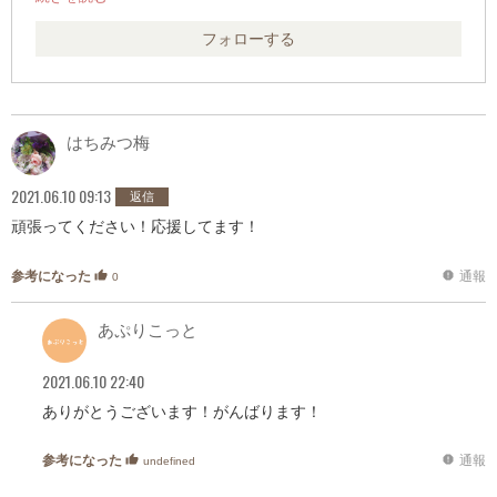
(同じ資格じゃなくても大歓迎です！！！)
フォローする
勉強中の資格:
FP3級
はちみつ梅
2021.06.10 09:13
返信
頑張ってください！応援してます！
参考になった
通報
thumb_up
report
0
あぷりこっと
2021.06.10 22:40
ありがとうございます！がんばります！
参考になった
通報
thumb_up
report
undefined