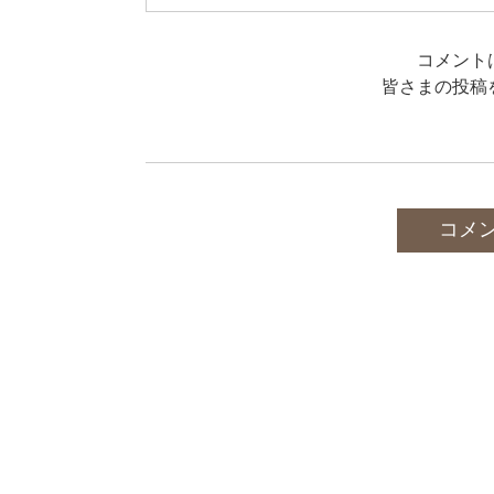
・消防設備士(乙種６類)
・児童指導員(任用資格)
コメント
・食品衛生責任者
・防火管理者(甲種)
皆さまの投稿
・社会福祉主事(任用資格)
・ガス溶接技能者
・有機溶剤作業主任者
・特定化学物質及び四アルキル鉛等作業主任者
・電気取扱者(低圧・実技１h)
・科学検定 科学基礎
コメ
▲上記のものの他、詳細不明なものが２点ほど
勉強中の資格:
・登録販売者
取りたい資格:
・宅地建物取引士
・社会保険労務士
・中小企業診断士
・公認会計士