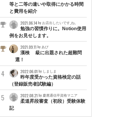
等と二等の違いや取得にかかる時間
と費用を紹介
2021.06.14
by お店出したいです_ね。
勉強の習慣作りに。Notion使用
例をお見せします。
2021.09.11
by あび
漢検1級に出題された超難問
3選！
2022.06.01
by しましま
昨年度受かった資格検定の話
（登録販売者試験編）
2022.08.21
by 慶應通信卒資格マニア
柔道昇段審査（初段）受験体験
記