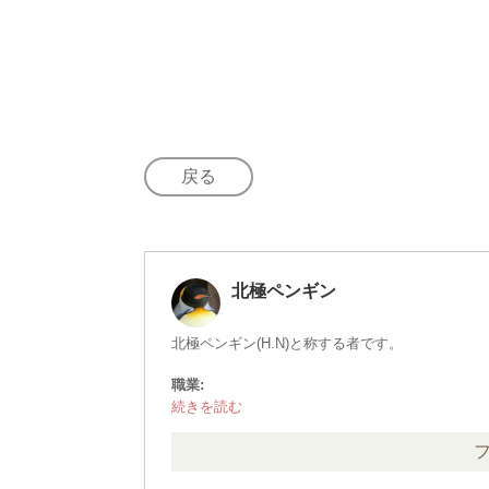
戻る
北極ペンギン
北極ペンギン(H.N)と称する者です。
職業:
その他
保持資格:
・中型自動車第1種運転免許(8t限定) ※旧・普
・危険物取扱者(乙種４類)
・二級ボイラー技士