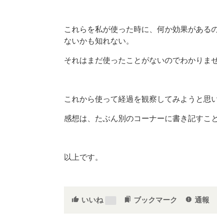
これらを私が使った時に、何か効果がある
ないかも知れない。
それはまだ使ったことがないのでわかりま
これから使って経過を観察してみようと思
感想は、たぶん別のコーナーに書き記すこ
以上です。
いいね
ブックマーク
通報
thumb_up
bookmarks
report
3