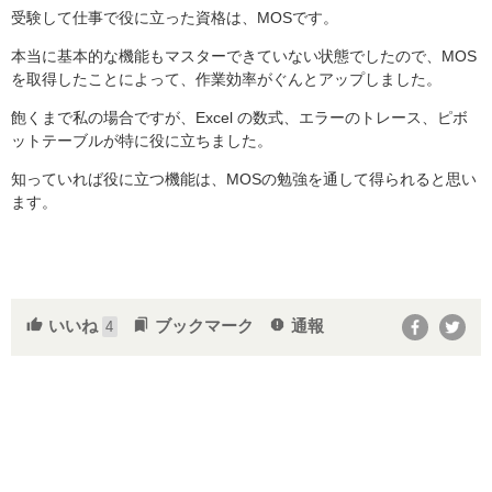
受験して仕事で役に立った資格は、MOSです。
本当に基本的な機能もマスターできていない状態でしたので、MOS
を取得したことによって、作業効率がぐんとアップしました。
飽くまで私の場合ですが、Excel の数式、エラーのトレース、ピボ
ットテーブルが特に役に立ちました。
知っていれば役に立つ機能は、MOSの勉強を通して得られると思い
ます。
いいね
ブックマーク
通報
thumb_up
bookmarks
report
4