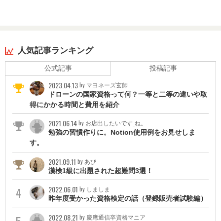
人気記事ランキング
公式記事
投稿記事
2023.04.13
by マヨネーズ玄師
ドローンの国家資格って何？一等と二等の違いや取
得にかかる時間と費用を紹介
2021.06.14
by お店出したいです_ね。
勉強の習慣作りに。Notion使用例をお見せしま
す。
2021.09.11
by あび
漢検1級に出題された超難問3選！
2022.06.01
by しましま
昨年度受かった資格検定の話（登録販売者試験編）
2022.08.21
by 慶應通信卒資格マニア