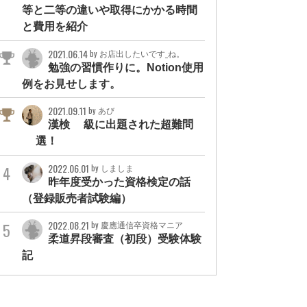
等と二等の違いや取得にかかる時間
と費用を紹介
2021.06.14
by お店出したいです_ね。
勉強の習慣作りに。Notion使用
例をお見せします。
2021.09.11
by あび
漢検1級に出題された超難問
3選！
2022.06.01
by しましま
昨年度受かった資格検定の話
（登録販売者試験編）
2022.08.21
by 慶應通信卒資格マニア
柔道昇段審査（初段）受験体験
記