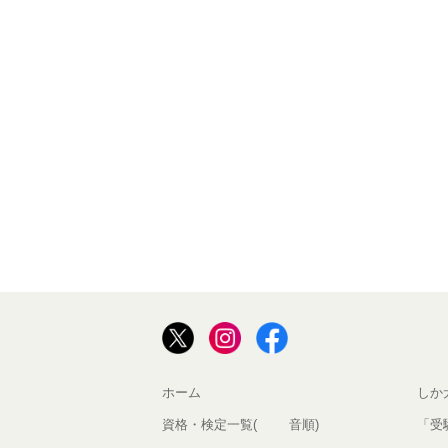
ホーム
しか
資格・検定一覧(50音順)
「受