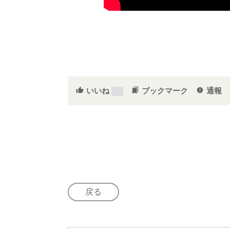
いいね
ブックマーク
通報
thumb_up
bookmarks
report
4
戻る