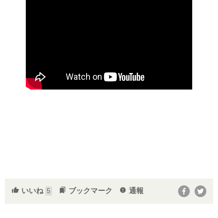
いいね
ブックマーク
通報
thumb_up
bookmarks
report
5