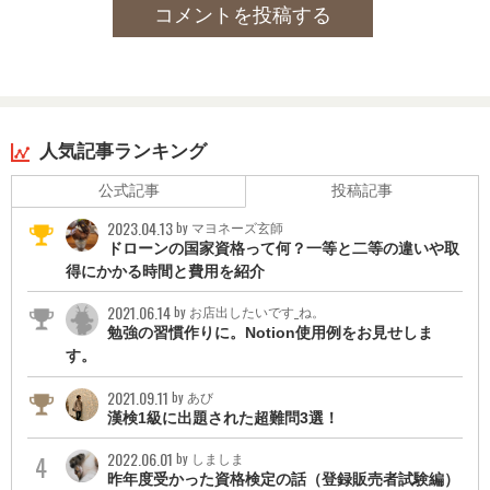
コメントを投稿する
人気記事ランキング
公式記事
投稿記事
2023.04.13
by マヨネーズ玄師
ドローンの国家資格って何？一等と二等の違いや取
得にかかる時間と費用を紹介
2021.06.14
by お店出したいです_ね。
勉強の習慣作りに。Notion使用例をお見せしま
す。
2021.09.11
by あび
漢検1級に出題された超難問3選！
2022.06.01
by しましま
昨年度受かった資格検定の話（登録販売者試験編）