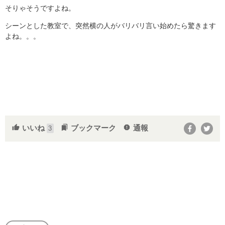
そりゃそうですよね。
シーンとした教室で、突然横の人がバリバリ言い始めたら驚きます
よね。。。
いいね
ブックマーク
通報
thumb_up
bookmarks
report
3