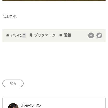
以上です。
いいね
ブックマーク
通報
thumb_up
bookmarks
report
2
戻る
北極ペンギン