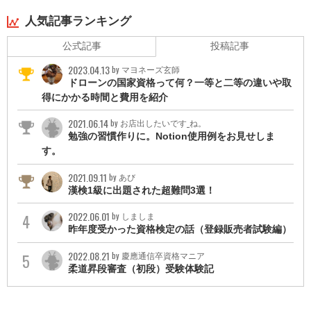
・宅地建物取引士
・社会保険労務士
人気記事ランキング
・中小企業診断士
公式記事
投稿記事
・公認会計士
2023.04.13
by マヨネーズ玄師
ドローンの国家資格って何？一等と二等の違いや取
得にかかる時間と費用を紹介
2021.06.14
by お店出したいです_ね。
勉強の習慣作りに。Notion使用例をお見せしま
す。
2021.09.11
by あび
漢検1級に出題された超難問3選！
2022.06.01
by しましま
昨年度受かった資格検定の話（登録販売者試験編）
2022.08.21
by 慶應通信卒資格マニア
柔道昇段審査（初段）受験体験記