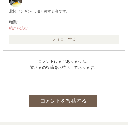
北極ペンギン(H.N)と称する者です。
職業:
その他
保持資格:
・中型自動車第1種運転免許(8t限定) ※旧・普免
フォローする
・危険物取扱者(乙種４類)
・二級ボイラー技士
・消防設備士(乙種６類)
・児童指導員(任用資格)
コメントはまだありません。
・食品衛生責任者
皆さまの投稿をお待ちしております。
・防火管理者(甲種)
・社会福祉主事(任用資格)
・ガス溶接技能者
・有機溶剤作業主任者
・特定化学物質及び四アルキル鉛等作業主任者
・電気取扱者(低圧・実技１h)
コメントを投稿する
・科学検定 科学基礎
▲上記のものの他、詳細不明なものが２点ほど
勉強中の資格:
・登録販売者
取りたい資格: