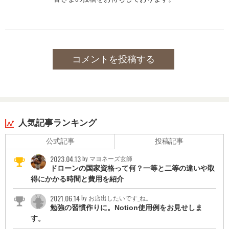
2018年から銀座歌舞伎座テストセンター店長
2020年から営業担当
職業:
営業、企画
コメントを投稿する
保持資格:
・世界遺産検定2級.3級
・ニュース時事能力検定2級
・インターネット検定 .comMasterADVANCE ダブルスター
・漢字検定3.4.5.6.7級
・美術検定4級
・スローライフマスター
人気記事ランキング
・ITパスポート
公式記事
投稿記事
・情報セキュリティー
・情報セキュリティーマネジメント
2023.04.13
by マヨネーズ玄師
・金融業務能力検定3級「個人型DC(iDeCo)コース」
ドローンの国家資格って何？一等と二等の違いや取
・ハローキティ検定3級
得にかかる時間と費用を紹介
・伊賀忍者検定3級
・茶道文化検定3級
2021.06.14
by お店出したいです_ね。
・富士山検定3級
勉強の習慣作りに。Notion使用例をお見せしま
・円谷プロ検定3級
す。
・FP3級
・マーケティング検定3級