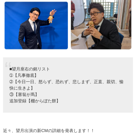
■望月座右の銘リスト
➀【凡事徹底】
➁【今日一日、怒らず、恐れず、悲しまず、正直、親切、愉
快に生きよ】
③【塞翁が馬】
追加登録【棚からぼた餅】
近々、望月出演の新CMの詳細を発表します！！