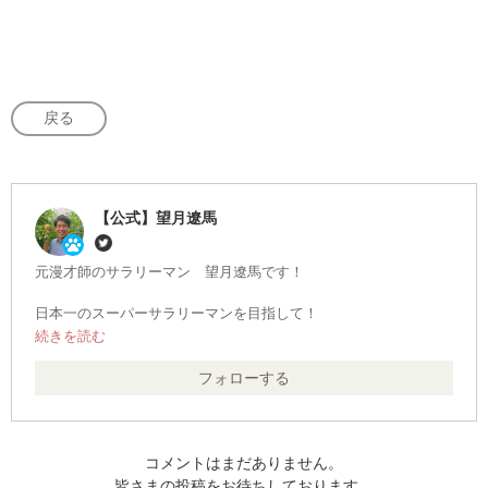
戻る
【公式】望月遼馬
元漫才師のサラリーマン 望月遼馬です！
日本一のスーパーサラリーマンを目指して！
為になる資格・検定を受けまくります！！
「日本の資格・検定」を運営する株式会社シー・ビー・ティ・ソ
フォローする
リューションズのCMに出演中！
https://cbt-s.com/special/cm2201/
【経歴】
コメントはまだありません。
元・漫才師
皆さまの投稿をお待ちしております。