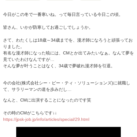
今日がこの冬で一番寒いね。って毎日言っている今日この頃。
皆さん、いかが防寒してお過ごしでしょうか。
さて、わたくしは18歳～34歳までを、漫才師になろうと頑張ってお
りました。
有名な漫才師になった暁には、CMとか出てみたいなぁ。なんて夢を
見ていたわけなんですが…
そんな夢が叶うことはなく、34歳で夢破れ漫才師を引退。
今の会社(株式会社シー・ビー・ティ・ソリューションズ)に就職し
て、サラリーマンの道を歩みだし…
なんと、CMに出演することになったのです笑
その時のCMがこちらです↓↓
https://jpsk-job.jp/info/articles/special/29.html