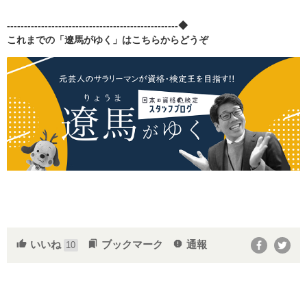
--------------------------------------------------◆
これまでの「遼馬がゆく」はこちらからどうぞ​​
いいね
ブックマーク
通報
thumb_up
bookmarks
report
10