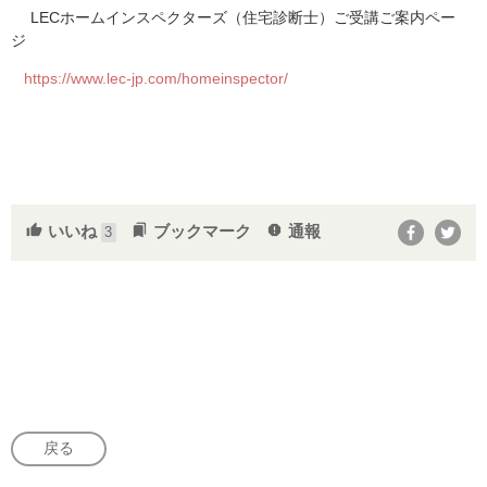
LECホームインスペクターズ（住宅診断士）ご受講ご案内ペー
ジ
https://www.lec-jp.com/homeinspector/
いいね
ブックマーク
通報
thumb_up
bookmarks
report
3
戻る