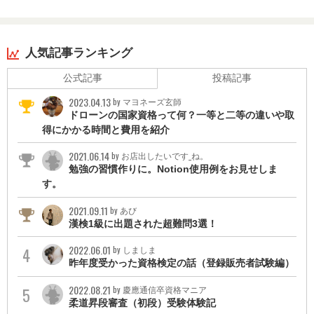
人気記事ランキング
公式記事
投稿記事
2023.04.13
by マヨネーズ玄師
ドローンの国家資格って何？一等と二等の違いや取
得にかかる時間と費用を紹介
2021.06.14
by お店出したいです_ね。
勉強の習慣作りに。Notion使用例をお見せしま
す。
2021.09.11
by あび
漢検1級に出題された超難問3選！
2022.06.01
by しましま
昨年度受かった資格検定の話（登録販売者試験編）
2022.08.21
by 慶應通信卒資格マニア
柔道昇段審査（初段）受験体験記